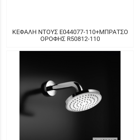
ΚΕΦΑΛΗ ΝΤΟΥΣ E044077-110+ΜΠΡΑΤΣΟ
ΟΡΟΦΗΣ R50812-110