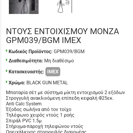
ΝΤΟΥΣ ΕΝΤΟΙΧΙΣΜΟΥ MONZA
GPM039/BGM IMEX
Κωδικός Προϊόντος:
GPM039/BGM
Διαθεσιμότητα:
Μη διαθέσιμο
Κατασκευαστής:
IMEX
Χρώμα:
BLACK GUN METAL
Μπαταρία σέτ με σύστημα μίκτη εντοιχισμού 2 εξόδων
Στρογγυλή ανακλινόμενη επίπεδη κεφαλή Φ25εκ.
Anti Calc System
Έξοδος σωλήνα από τον τοίχο
Τηλέφωνο χειρός ντούς 1 ροής
Σπιράλ PVC 1.5μ
Στήριγμα-παροχή τηλεφώνου ντούς
Ορειχάλκινος στρογγυλός διανομέας