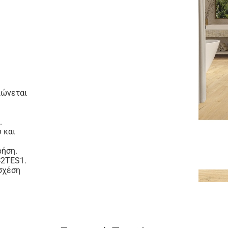
ιώνεται
.
 και
ρήση.
C2TES1.
 σχέση