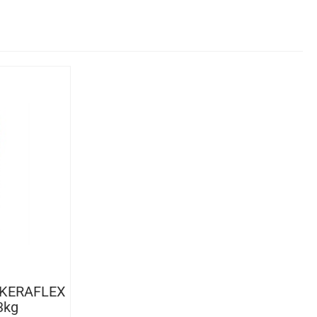
 KERAFLEX
3kg