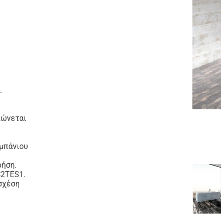
.
ιώνεται
 μπάνιου
ρήση.
C2TES1.
 σχέση