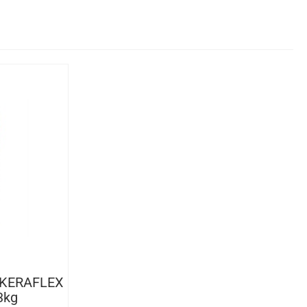
 KERAFLEX
3kg