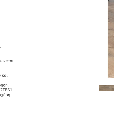
.
ιώνεται
 και
ρήση.
C2TES1.
 σχέση