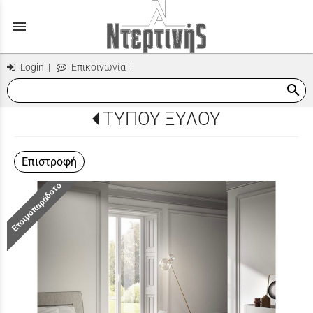
menu
Login
|
Επικοινωνία
|
search
ΤΥΠΟΥ ΞΥΛΟΥ
Επιστροφή
Ετοιμοπαράδοτο