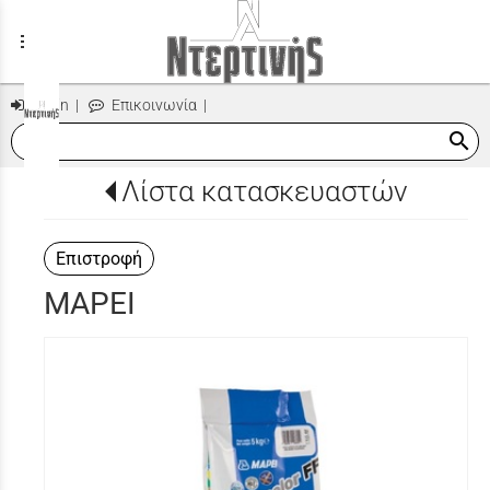
menu
Login
|
Επικοινωνία
|
search
Λίστα κατασκευαστών
Επιστροφή
MAPEI