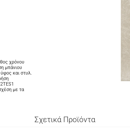
άθος χρόνου
ση μπάνιου
ύφος και στυλ.
ρήση
 C2TES1
σχέση με τα
Σχετικά Προϊόντα