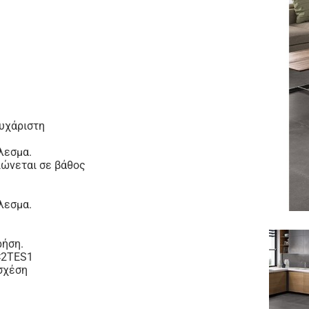
ευχάριστη
λεσμα.
ιώνεται σε βάθος
λεσμα.
ρήση.
 C2TES1
 σχέση