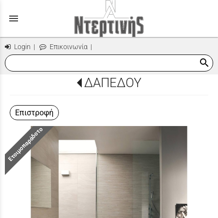
menu
Login
|
Επικοινωνία
|
search
ΔΑΠΕΔΟΥ
Επιστροφή
Ετοιμοπαράδοτο