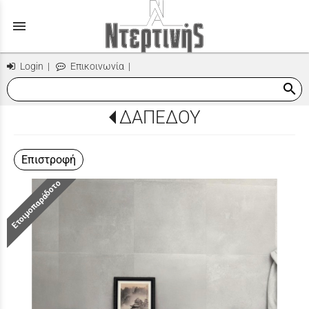
menu
Login
|
Επικοινωνία
|
search
ΔΑΠΕΔΟΥ
Επιστροφή
Ετοιμοπαράδοτο