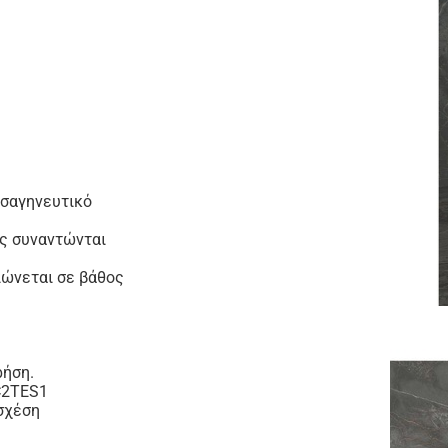
 σαγηνευτικό
ός συναντώνται
ιώνεται σε βάθος
ρήση.
 C2TES1
 σχέση