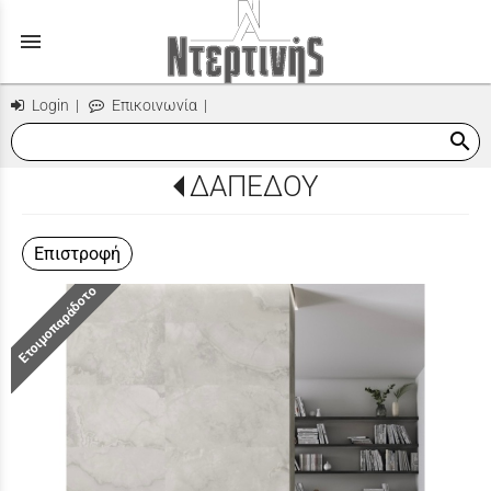
menu
Login
|
Επικοινωνία
|
search
ΔΑΠΕΔΟΥ
Επιστροφή
Ετοιμοπαράδοτο