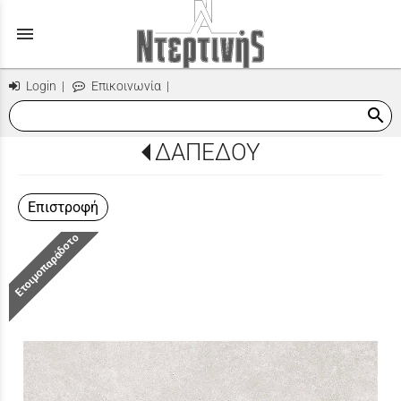
menu
Login
|
Επικοινωνία
|
search
ΔΑΠΕΔΟΥ
Επιστροφή
Ετοιμοπαράδοτο