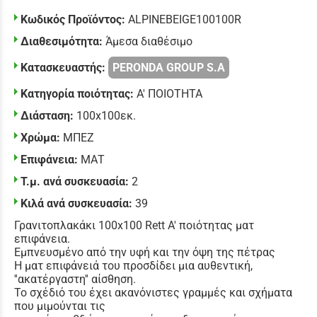
Κωδικός Προϊόντος:
ALPINEBEIGE100100R
Διαθεσιμότητα:
Άμεσα διαθέσιμο
Κατασκευαστής:
PERONDA GROUP S.A
Κατηγορία ποιότητας:
Α' ΠΟΙΟΤΗΤΑ
Διάσταση:
100x100εκ.
Χρώμα:
ΜΠΕΖ
Επιφάνεια:
ΜΑΤ
Τ.μ. ανά συσκευασία:
2
Κιλά ανά συσκευασία:
39
Γρανιτοπλακάκι 100x100 Rett Α' ποιότητας ματ
επιφάνεια.
Εμπνευσμένο από την υφή και την όψη της πέτρας
Η ματ επιφάνειά του προσδίδει μια αυθεντική,
''ακατέργαστη'' αίσθηση.
Το σχέδιό του έχει ακανόνιστες γραμμές και σχήματα
που μιμούνται τις