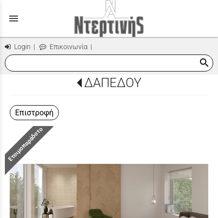
menu
Login
|
Επικοινωνία
|
search
ΔΑΠΕΔΟΥ
Επιστροφή
Ετοιμοπαράδοτο