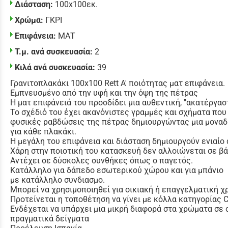
Διάσταση:
100x100εκ.
Χρώμα:
ΓΚΡΙ
Επιφάνεια:
ΜΑΤ
Τ.μ. ανά συσκευασία:
2
Κιλά ανά συσκευασία:
39
Γρανιτοπλακάκι 100x100 Rett Α' ποιότητας ματ επιφάνεια.
Εμπνευσμένο από την υφή και την όψη της πέτρας
Η ματ επιφάνειά του προσδίδει μια αυθεντική, ''ακατέργαστ
Το σχέδιό του έχει ακανόνιστες γραμμές και σχήματα που 
φυσικές ραβδώσεις της πέτρας δημιουργώντας μια μονα
για κάθε πλακάκι.
Η μεγάλη του επιφάνεια και διάσταση δημιουργούν ενιαίο
Χάρη στην ποιοτική του κατασκευή δεν αλλοιώνεται σε β
Αντέχει σε δύσκολες συνθήκες όπως ο παγετός.
Κατάλληλο για δάπεδο εσωτερικού χώρου
και για μπάνιο
με κατάλληλο συνδιασμο.
Μπορεί να χρησιμοποιηθεί για οικιακή ή επαγγελματική χ
Προτείνεται η τοποθέτηση να γίνει με κόλλα κατηγορίας
Ενδέχεται να υπάρχει μια μικρή διαφορά στα χρώματα σε 
πραγματικά δείγματα