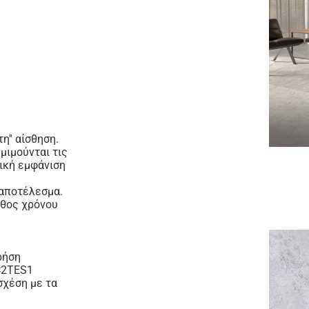
η'' αίσθηση.
μιμούνται τις
δική εμφάνιση
 αποτέλεσμα.
άθος χρόνου
ρήση
 C2TES1
σχέση με τα