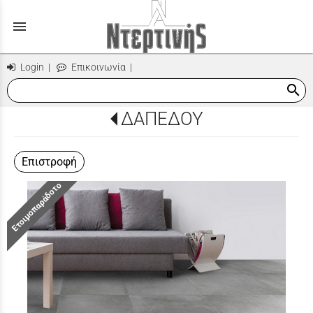
menu
Login
|
Επικοινωνία
|
search
ΔΑΠΕΔΟΥ
Επιστροφή
Ετοιμοπαράδοτο