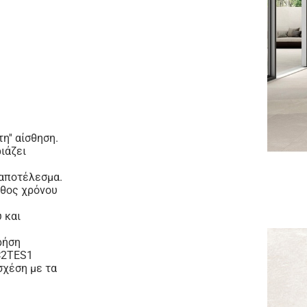
η'' αίσθηση.
ιάζει
 αποτέλεσμα.
άθος χρόνου
υ
και
ρήση
 C2TES1
σχέση με τα