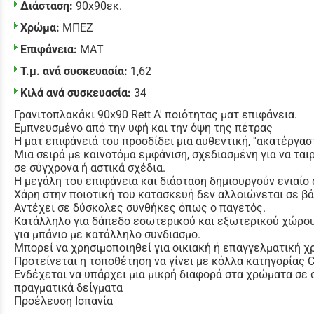
Διάσταση:
90x90εκ.
Χρώμα:
ΜΠΕΖ
Επιφάνεια:
ΜΑΤ
Τ.μ. ανά συσκευασία:
1,62
Κιλά ανά συσκευασία:
34
Γρανιτοπλακάκι 90x90 Rett Α' ποιότητας ματ επιφάνεια.
Εμπνευσμένο από την υφή και την όψη της πέτρας
Η ματ επιφάνειά του προσδίδει μια αυθεντική, ''ακατέργαστ
Μια σειρά με καινοτόμα εμφάνιση, σχεδιασμένη για να ταιρ
σε σύγχρονα ή αστικά σχέδια.
Η μεγάλη του επιφάνεια και διάσταση δημιουργούν ενιαίο
Χάρη στην ποιοτική του κατασκευή δεν αλλοιώνεται σε β
Αντέχει σε δύσκολες συνθήκες όπως ο παγετός.
Κατάλληλο για δάπεδο εσωτερικού και εξωτερικού χώρο
για μπάνιο με κατάλληλο συνδιασμο.
Μπορεί να χρησιμοποιηθεί για οικιακή ή επαγγελματική χ
Προτείνεται η τοποθέτηση να γίνει με κόλλα κατηγορίας
Ενδέχεται να υπάρχει μια μικρή διαφορά στα χρώματα σε 
πραγματικά δείγματα
Προέλευση Ισπανία