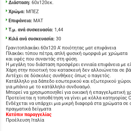
Διάσταση:
60x120εκ.
Χρώμα:
ΜΠΕΖ
Επιφάνεια:
ΜΑΤ
Τ.μ. ανά συσκευασία:
1,44
Κιλά ανά συσκευασία:
30
Γρανιτοπλακάκι 60x120 Α' ποιότητας ματ επιφάνεια
Πλακάκι τύπου πέτρα, απλή φυσική ομορφιά με χρώματα
και υφές που συναντάς στη φύση.
Η μεγάλη του διάσταση προσφέρει εννιαία επιφάνεια με ε
Χάρη στην ποιοτική του κατασκευή δεν αλλοιώνεται σε β
Αντέχει σε δύσκολες συνθήκες όπως ο παγετός.
Κατάλληλο για δάπεδο εσωτερικού και εξωτερικού χώρου
για μπάνιο με το κατάλληλο συνδυασμό.
Μπορεί να χρησιμοποιηθεί για οικιακή ή επαγγελματική χ
Προτείνεται η τοποθέτηση να γίνει με κόλλα κατηγορίας
Ενδέχεται να υπάρχει μια μικρή διαφορά στα χρώματα σε 
πραγματικά δείγματα
Κατόπιν παραγγελίας
Προέλευση Ιταλία