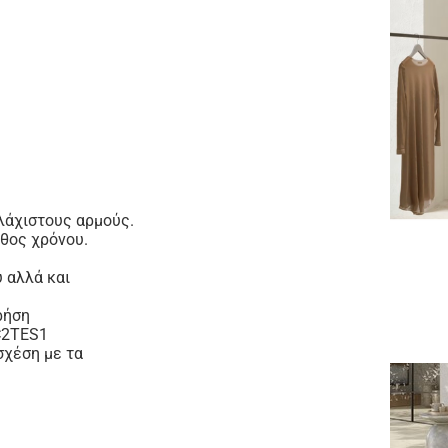
λάχιστους αρμούς.
άθος χρόνου.
 αλλά και
ρήση
 C2TES1
σχέση με τα