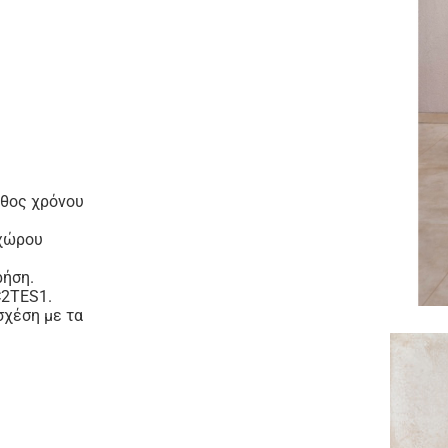
άθος χρόνου
 χώρου
ρήση.
C2TES1.
σχέση με τα