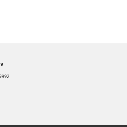
ών
9992