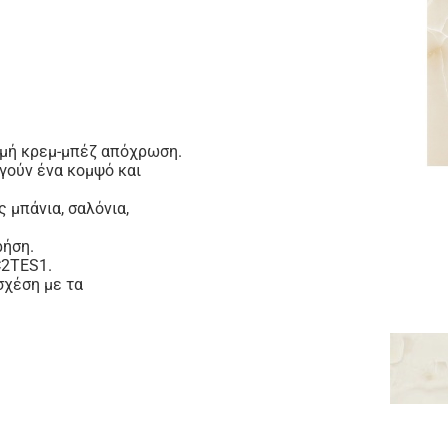
ρμή κρεμ-μπέζ απόχρωση.
ργούν ένα κομψό και
 μπάνια, σαλόνια,
ρήση.
C2TES1.
σχέση με τα