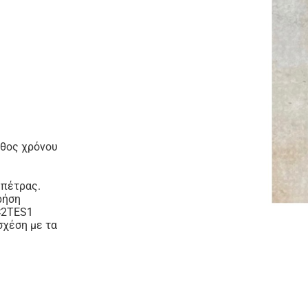
άθος χρόνου
 πέτρας.
ρήση
 C2TES1
σχέση με τα