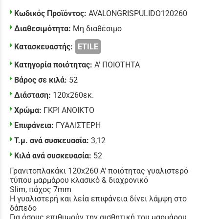
Κωδικός Προϊόντος:
AVALONGRISPULIDO120260
Διαθεσιμότητα:
Μη διαθέσιμο
Κατασκευαστής:
ETILE
Κατηγορία ποιότητας:
Α' ΠΟΙΟΤΗΤΑ
Βάρος σε κιλά:
52
Διάσταση:
120x260εκ.
Χρώμα:
ΓΚΡΙ ΑΝΟΙΚΤΟ
Επιφάνεια:
ΓΥΑΛΙΣΤΕΡΗ
Τ.μ. ανά συσκευασία:
3,12
Κιλά ανά συσκευασία:
52
Γρανιτοπλακάκι 120x260 Α' ποιότητας γυαλιστερό
τύπου μαρμάρου κλασικό & διαχρονικό
Slim, πάχος 7mm
Η γυαλιστερή και λεία επιφάνεια δίνει λάμψη στο
δάπεδο
Για όσους επιθυμούν την αισθητική του μαρμάρου