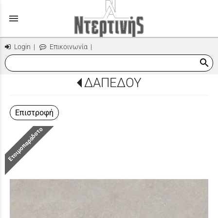
menu
Login
|
Επικοινωνία
|
search
ΔΑΠΕΔΟΥ
Επιστροφή
Ετοιμοπαράδοτο