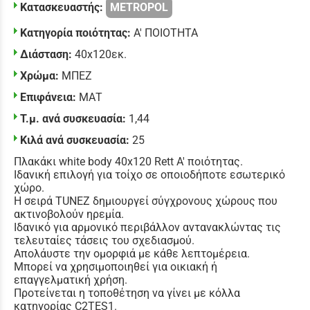
Κατασκευαστής:
METROPOL
Κατηγορία ποιότητας:
Α' ΠΟΙΟΤΗΤΑ
Διάσταση:
40x120εκ.
Χρώμα:
ΜΠΕΖ
Επιφάνεια:
ΜΑΤ
Τ.μ. ανά συσκευασία:
1,44
Κιλά ανά συσκευασία:
25
Πλακάκι white body 40x120 Rett Α' ποιότητας.
Ιδανική επιλογή για τοίχο
σε οποιοδήποτε εσωτερικό
χώρο.
Η σειρά TUNEZ δημιουργεί σύγχρονους χώρους που
ακτινοβολούν ηρεμία.
Ιδανικό για αρμονικό περιβάλλον αντανακλώντας τις
τελευταίες τάσεις του σχεδιασμού.
Απολάυστε την ομορφιά με κάθε λεπτομέρεια.
Μπορεί να χρησιμοποιηθεί για οικιακή ή
επαγγελματική χρήση.
Προτείνεται η τοποθέτηση να γίνει με κόλλα
κατηγορίας C2TES1.