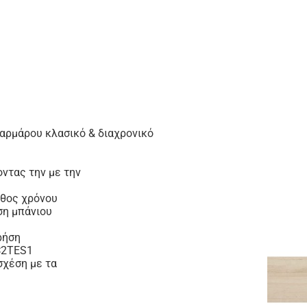
μαρμάρου κλασικό & διαχρονικό
οντας την με την
άθος χρόνου
ση μπάνιου
ρήση
 C2TES1
σχέση με τα