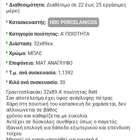
Διαθεσιμότητα:
Διαθέσιμο σε 22 έως 25 εργάσιμες
μέρες
Κατασκευαστής:
HDC PORCELANICOS
Κατηγορία ποιότητας:
Α' ΠΟΙΟΤΗΤΑ
Διάσταση:
32x89εκ.
Χρώμα:
ΜΠΛΕ
Επιφάνεια:
ΜΑΤ ΑΝΑΓΛΥΦΟ
Τ.μ. ανά συσκευασία:
1,1392
Κιλά ανά συσκευασία:
30
Γρανιτοπλακάκι 32x89 Α' ποιότητας Rett
Σαν αποτέλεσμα έχει ύφος ανάγλυφης πέτρας.
Χάρη στη ποιοτική του κατασκευή δε χαράσεται, δεν
αλλοιώνεται σε βάθος
χρόνου και καθαρίζεται με ευκολία.
Αντέχει σε δύσκολες συνθήκες όπως ο παγετός.
Ιδανική επιλογή για δάπεδο εξωτερικού και επένδυση
τοίχου.
Μπορεί να χρησιμοποιηθεί για οικιακή ή