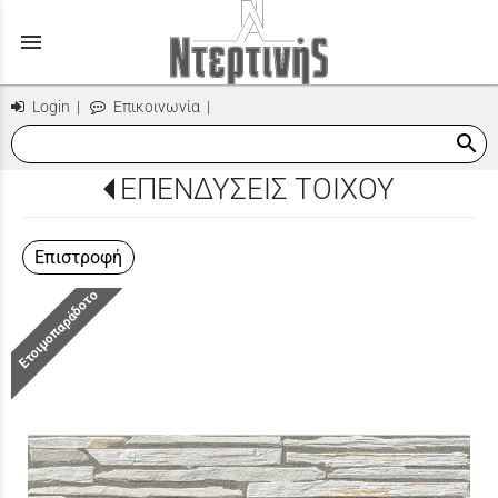
menu
Login
|
Επικοινωνία
|
search
ΕΠΕΝΔΥΣΕΙΣ ΤΟΙΧΟΥ
Επιστροφή
Ετοιμοπαράδοτο