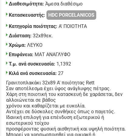
Διαθεσιμότητα:
Άμεσα διαθέσιμο
Κατασκευαστής:
HDC PORCELANICOS
Κατηγορία ποιότητας:
Α' ΠΟΙΟΤΗΤΑ
Διάσταση:
32x89εκ.
Χρώμα:
ΛΕΥΚΟ
Επιφάνεια:
ΜΑΤ ΑΝΑΓΛΥΦΟ
Τ.μ. ανά συσκευασία:
1,1392
Κιλά ανά συσκευασία:
27
Γρανιτοπλακάκι 32x89 Α' ποιότητας Rett
Σαν αποτέλεσμα έχει ύφος ανάγλυφης πέτρας.
Χάρη στη ποιοτική του κατασκευή δε χαράσεται, δεν
αλλοιώνεται σε βάθος
χρόνου και καθαρίζεται με ευκολία.
Αντέχει σε δύσκολες συνθήκες όπως ο παγετός.
Ιδανική επιλογή για επένδυση εξωτερικού ή
εσωτερικού τοίχου
προσφέροντας φυσική αισθητική και υψηλή ποιότητα.
Μπορεί να χρησιμοποιηθεί για οικιακή ή