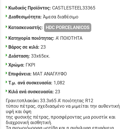
Κωδικός Προϊόντος:
CASTLESTEEL33365
Διαθεσιμότητα:
Άμεσα διαθέσιμο
Κατασκευαστής:
HDC PORCELANICOS
Κατηγορία ποιότητας:
Α' ΠΟΙΟΤΗΤΑ
Βάρος σε κιλά:
23
Διάσταση:
33x65εκ.
Χρώμα:
ΓΚΡΙ
Επιφάνεια:
ΜΑΤ ΑΝΑΓΛΥΦΟ
Τ.μ. ανά συσκευασία:
1,082
Κιλά ανά συσκευασία:
23
Γρανιτοπλακάκι 33.3x65 Α' ποιότητας R12
τύπου πέτρας, σχεδιασμένο να μιμείται την αυθεντική
υφή και όψη
της φυσικής πέτρας, προσφέροντας μια ρουστίκ και
διαχρονική αισθητική.
Τα ανομοιόμορφα μοτίβα και η ανάγλυφη επιφάνεια