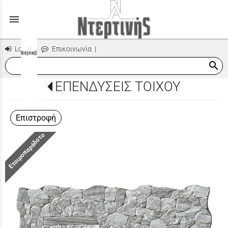
menu
Login
|
Επικοινωνία
|
search
ΕΠΕΝΔΥΣΕΙΣ ΤΟΙΧΟΥ
Επιστροφή
Ετοιμοπαράδοτο