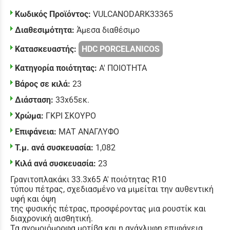
Κωδικός Προϊόντος:
VULCANODARK33365
Διαθεσιμότητα:
Άμεσα διαθέσιμο
Κατασκευαστής:
HDC PORCELANICOS
Κατηγορία ποιότητας:
Α' ΠΟΙΟΤΗΤΑ
Βάρος σε κιλά:
23
Διάσταση:
33x65εκ.
Χρώμα:
ΓΚΡΙ ΣΚΟΥΡΟ
Επιφάνεια:
ΜΑΤ ΑΝΑΓΛΥΦΟ
Τ.μ. ανά συσκευασία:
1,082
Κιλά ανά συσκευασία:
23
Γρανιτοπλακάκι 33.3x65 Α' ποιότητας R10
τύπου πέτρας, σχεδιασμένο να μιμείται την αυθεντική
υφή και όψη
της φυσικής πέτρας, προσφέροντας μια ρουστίκ και
διαχρονική αισθητική.
Τα ανομοιόμορφα μοτίβα και η ανάγλυφη επιφάνεια