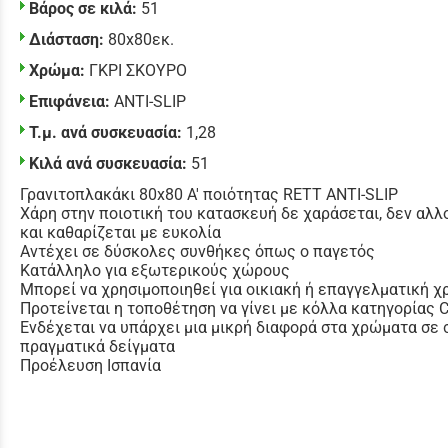
Βάρος σε κιλά:
51
Διάσταση:
80x80εκ.
Χρώμα:
ΓΚΡΙ ΣΚΟΥΡΟ
Επιφάνεια:
ANTI-SLIP
Τ.μ. ανά συσκευασία:
1,28
Κιλά ανά συσκευασία:
51
Γρανιτοπλακάκι 80x80 Α' ποιότητας RETT ANTI-SLIP
Χάρη στην ποιοτική του κατασκευή δε χαράσεται, δεν αλλ
και καθαρίζεται με ευκολία
Αντέχει σε δύσκολες συνθήκες όπως ο παγετός
Κατάλληλο για εξωτερικούς χώρους
Μπορεί να χρησιμοποιηθεί για οικιακή ή επαγγελματική χ
Προτείνεται η τοποθέτηση να γίνει με κόλλα κατηγορίας
Ενδέχεται να υπάρχει μια μικρή διαφορά στα χρώματα σε 
πραγματικά δείγματα
Προέλευση Ισπανία