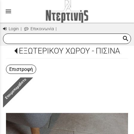
menu
Login
|
Επικοινωνία
|
search
ΕΞΩΤΕΡΙΚΟΥ ΧΩΡΟΥ - ΠΙΣΙΝΑ
Επιστροφή
Ετοιμοπαράδοτο