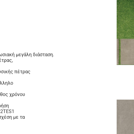
ωσιακή μεγάλη διάσταση.
έτρας,
φυσικής πέτρας
άλληλο
άθος χρόνου
ρήση
 C2TES1
σχέση με τα