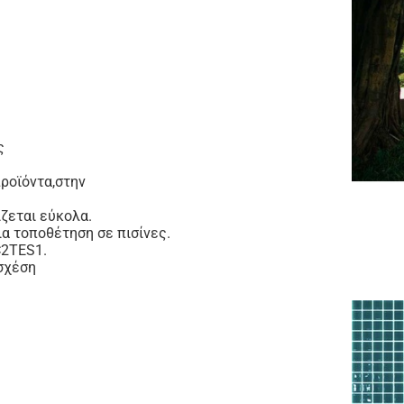
ς
ροϊόντα,στην
ίζεται εύκολα.
α τοποθέτηση σε πισίνες.
C2TES1.
 σχέση