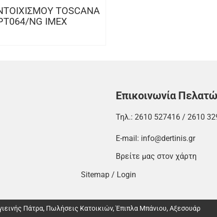
ΝΤOIXIΣΜΟΥ TOSCANA
PT064/NG IMEX
Επικοινωνία Πελατ
Τηλ.:
2610 527416
/
2610 32
E-mail:
info@dertinis.gr
Βρείτε μας στον χάρτη
Sitemap
/
Login
Υγιεινής Πάτρα, Πωλήσεις Κατοικιών, Έπιπλα Μπάνιου, Αξεσουάρ