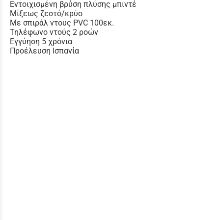
Εντοιχισμένη βρύση πλύσης μπιντέ
Μίξεως ζεστό/κρύο
Με σπιράλ ντους PVC 100εκ.
Τηλέφωνο ντούς 2 ροών
Εγγύηση 5 χρόνια
Προέλευση Ισπανία