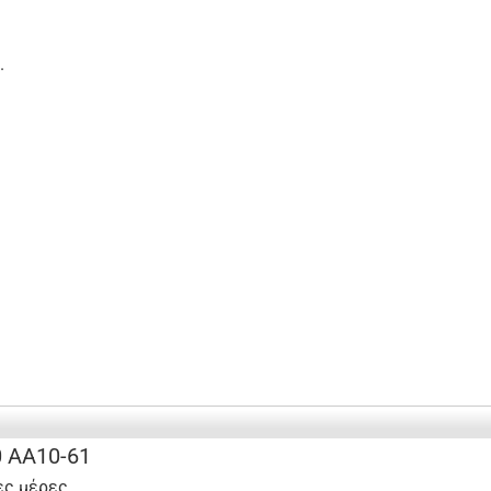
.
 AA10-61
ες μέρες