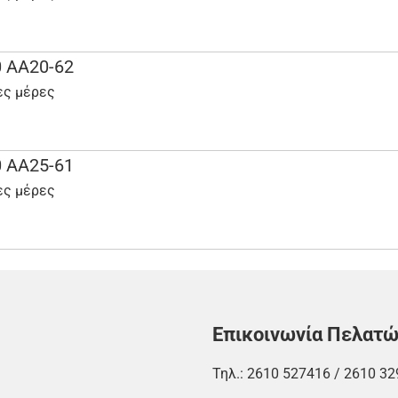
 AA20-62
ες μέρες
 AA25-61
ες μέρες
Επικοινωνία Πελατ
Τηλ.:
2610 527416
/
2610 32