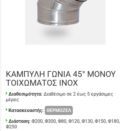
ΚΑΜΠΥΛΗ ΓΩΝΙΑ 45° ΜΟΝΟΥ
ΤΟΙΧΩΜΑΤΟΣ INOX
Διαθεσιμότητα:
Διαθέσιμο σε 2 έως 5 εργάσιμες
μέρες
Κατασκευαστής:
ΘΕΡΜΟΖΕΛ
Διάσταση:
Φ200
,
Φ300
,
Φ80
,
Φ120
,
Φ130
,
Φ150
,
Φ180
,
Φ250