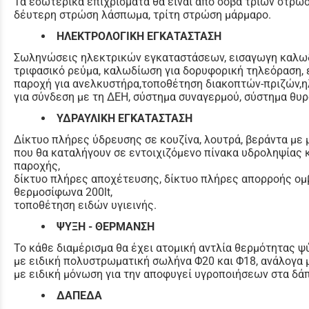
Τα εσωτερικά επιχρίσματα θα είναι από σοβά τριών στρώσ
δέυτερη στρώση λάσπωμα, τρίτη στρώση μάρμαρο.
ΗΛΕΚΤΡΟΛΟΓΙΚΗ ΕΓΚΑΤΑΣΤΑΣΗ
Σωληνώσεις ηλεκτρικών εγκαταστάσεων, εισαγωγη καλωδ
τριφασικό ρεύμα, καλωδίωση για δορυφορική τηλεόραση, 
παροχή για ανελκυστήρα,τοποθέτηση διακοπτών-πριζών,η
για σύνδεση με τη ΔΕΗ, σύστημα συναγερμού, σύστημα θυ
ΥΔΡΑΥΛΙΚΗ ΕΓΚΑΤΑΣΤΑΣΗ
Δίκτυο πλήρες ύδρευσης σε κουζίνα, λουτρά, βεράντα με
που θα καταλήγουν σε εντοιχιζόμενο πίνακα υδροληψίας 
παροχής,
δίκτυο πλήρες αποχέτευσης, δίκτυο πλήρες απορροής ομβ
θερμοσίφωνα 200lt,
τοποθέτηση ειδών υγιεινής.
ΨΥΞΗ - ΘΕΡΜΑΝΣΗ
Το κάθε διαμέρισμα θα έχει ατομική αντλία θερμότητας 
με ειδική πολυστρωματική σωλήνα Φ20 και Φ18, ανάλογα μ
με ειδική μόνωση για την αποφυγεί υγροποιήσεων στα δάπ
ΔΑΠΕΔΑ