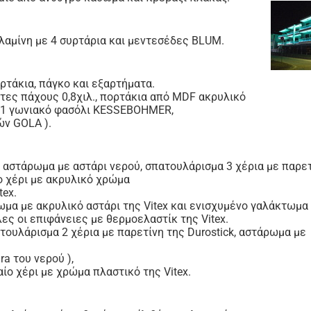
λαμίνη με 4 συρτάρια και μεντεσέδες BLUM.
ορτάκια, πάγκο και εξαρτήματα.
άτες πάχους 0,8χιλ., πορτάκια από MDF ακρυλικό
α, 1 γωνιακό φασόλι KESSEBOHMER,
ών GOLA ).
 αστάρωμα με αστάρι νερού, σπατουλάρισμα 3 χέρια με παρετί
ο χέρι με ακρυλικό χρώμα
tex.
μα με ακρυλικό αστάρι της Vitex και ενισχυμένο γαλάκτωμα 
λες οι επιφάνειες με θερμοελαστίκ της Vitex.
τουλάρισμα 2 χέρια με παρετίνη της Durostick, αστάρωμα με
ra του νερού ),
ίο χέρι με χρώμα πλαστικό της Vitex.