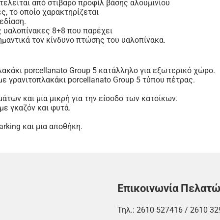
οτελείται από στιβαρό προφίλ βάσης αλουμινίου
ς, το οποίο χαρακτηρίζεται
εδίαση.
 υαλοπίνακες 8+8 που παρέχει
μαντικά τον κίνδυνο πτώσης του υαλοπίνακα.
κάκι porcellanato Group 5 κατάλληλο για εξωτερικό χώρο.
με γρανιτοπλακάκι porcellanato Group 5 τύπου πέτρας.
άτων και μία μικρή για την είσοδο των κατοίκων.
ε γκαζόν και φυτά.
rking και μια αποθήκη.
Επικοινωνία Πελατ
Τηλ.:
2610 527416
/
2610 32