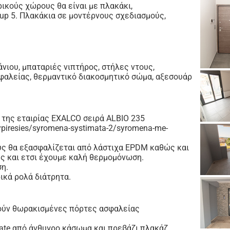
ικούς χώρους θα είναι με πλακάκι,
roup 5. Πλακάκια σε μοντέρνους σχεδιασμούς,
νιου, μπαταριές νιπτήρος, στήλες ντους,
σφαλείας, θερμαντικό διακοσμητικό σώμα, αξεσουάρ
της εταιρίας EXALCO σειρά ALBIO 235
-ypiresies/syromena-systimata-2/syromena-me-
ους θα εξασφαλίζεται από λάστιχα EPDM καθώς και
ης και ετσι έχουμε καλή θερμομόνωση.
ση.
ικά ρολά διάτρητα.
θούν θωρακισμένες πόρτες ασφαλείας
ate από άνθυγρο κάσωμα και πρεβάζι πλακάζ.