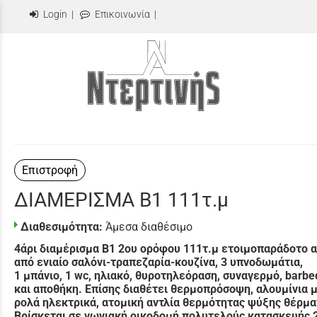
Login
|
Επικοινωνία
|
Επιστροφή
ΔΙΑΜΕΡΙΣΜΑ Β1 111τ.μ
Διαθεσιμότητα:
Άμεσα διαθέσιμο
4άρι διαμέρισμα Β1 2ου ορόφου 111τ.μ ετοιμοπαράδοτο α
από ενιαίο σαλόνι-τραπεζαρία-κουζίνα, 3 υπνοδωμάτια,
1 μπάνιο, 1 wc, ηλιακό, θυροτηλεόραση, συναγερμό, barb
και αποθήκη. Επίσης διαθέτει θερμοπρόσοψη, αλουμίνια 
ρολά ηλεκτρικά, ατομική αντλία θερμότητας ψύξης θέρμ
Βρίσκεται σε γωνιακή οικοδομή πολυτελούς κατασκευής 