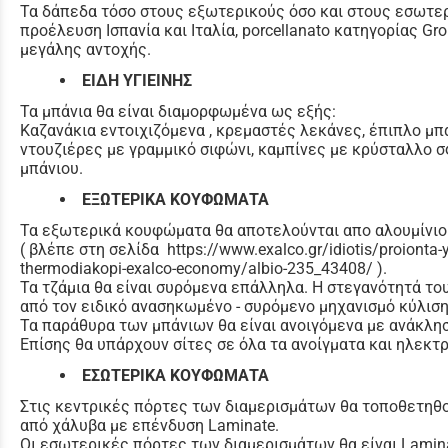
Τα δάπεδα τόσο στους εξωτερικούς όσο και στους εσωτερ
προέλευση Ισπανία και Ιταλία, porcellanato κατηγορίας G
μεγάλης αντοχής.
ΕΙΔΗ ΥΓΙΕΙΝΗΣ
Τα μπάνια θα είναι διαμορφωμένα ως εξής:
Καζανάκια εντοιχιζόμενα , κρεμαστές λεκάνες, έπιπλο μπά
ντουζιέρες με γραμμικό σιφώνι, καμπίνες με κρύσταλλο 
μπάνιου.
ΕΞΩΤΕΡΙΚΑ ΚΟΥΦΩΜΑΤΑ
Τα εξωτερικά κουφώματα θα αποτελούνται απο αλουμίνιο 
( βλέπε στη σελίδα https://www.exalco.gr/idiotis/proionta
thermodiakopi-exalco-economy/albio-235_43408/ ).
Τα τζάμια θα είναι συρόμενα επάλληλα. Η στεγανότητά τ
από τον ειδικό ανασηκωμένο - συρόμενο μηχανισμό κύλισ
Τα παράθυρα των μπάνιων θα είναι ανοιγόμενα με ανάκλη
Επίσης θα υπάρχουν σίτες σε όλα τα ανοίγματα και ηλεκτρ
ΕΣΩΤΕΡΙΚΑ ΚΟΥΦΩΜΑΤΑ
Στις κεντρικές πόρτες των διαμερισμάτων θα τοποθετη
από χάλυβα με επένδυση Laminate.
Οι εσωτερικές πόρτες των διαμερισμάτων θα είναι Lamin