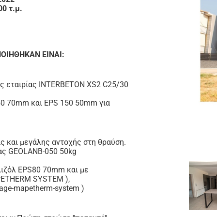
0 τ.μ.
ΟΙΗΘΗΚΑΝ ΕΙΝΑΙ:
ης εταιρίας INTERBETON XS2 C25/30
50 70mm και EPS 150 50mm για
ς και μεγάλης αντοχής στη θραύση.
κας GEOLANB-050 50kg
λιζόλ EPS80 70mm και με
PETHERM SYSTEM ),
page-mapetherm-system )