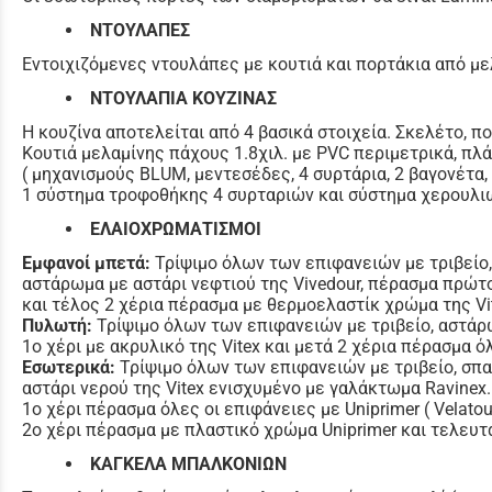
ΝΤΟΥΛΑΠΕΣ
Εντοιχιζόμενες ντουλάπες με κουτιά και πορτάκια από με
ΝΤΟΥΛΑΠΙΑ ΚΟΥΖΙΝΑΣ
Η κουζίνα αποτελείται από 4 βασικά στοιχεία. Σκελέτο, π
Κουτιά μελαμίνης πάχους 1.8χιλ. με PVC περιμετρικά, πλ
( μηχανισμούς BLUM, μεντεσέδες, 4 συρτάρια, 2 βαγονέτ
1 σύστημα τροφοθήκης 4 συρταριών και σύστημα χερουλι
ΕΛΑΙΟΧΡΩΜΑΤΙΣΜΟΙ
Εμφανοί μπετά:
Τρίψιμο όλων των επιφανειών με τριβείο,
αστάρωμα με αστάρι νεφτιού της Vivedour, πέρασμα πρώτ
και τέλος 2 χέρια πέρασμα με θερμοελαστίκ χρώμα της Vi
Πυλωτή:
Τρίψιμο όλων των επιφανειών με τριβείο, αστάρω
1o χέρι με ακρυλικό της Vitex και μετά 2 χέρια πέρασμα ό
Εσωτερικά:
Τρίψιμο όλων των επιφανειών με τριβείο, σπα
αστάρι νερού της Vitex ενισχυμένο με γαλάκτωμα Ravinex.
1ο χέρι πέρασμα όλες οι επιφάνειες με Uniprimer ( Velatou
2ο χέρι πέρασμα με πλαστικό χρώμα Uniprimer και τελευτα
ΚΑΓΚΕΛΑ ΜΠΑΛΚΟΝΙΩΝ