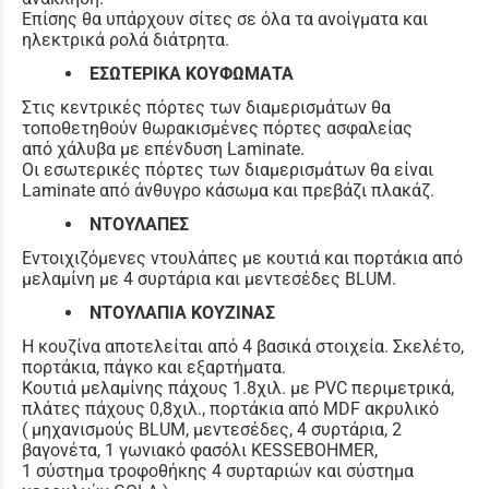
Επίσης θα υπάρχουν σίτες σε όλα τα ανοίγματα και
ηλεκτρικά ρολά διάτρητα.
ΕΣΩΤΕΡΙΚΑ ΚΟΥΦΩΜΑΤΑ
Στις κεντρικές πόρτες των διαμερισμάτων θα
τοποθετηθούν θωρακισμένες πόρτες ασφαλείας
από χάλυβα με επένδυση Laminate.
Οι εσωτερικές πόρτες των διαμερισμάτων θα είναι
Laminate από άνθυγρο κάσωμα και πρεβάζι πλακάζ.
ΝΤΟΥΛΑΠΕΣ
Εντοιχιζόμενες ντουλάπες με κουτιά και πορτάκια από
μελαμίνη με 4 συρτάρια και μεντεσέδες BLUM.
ΝΤΟΥΛΑΠΙΑ ΚΟΥΖΙΝΑΣ
Η κουζίνα αποτελείται από 4 βασικά στοιχεία. Σκελέτο,
πορτάκια, πάγκο και εξαρτήματα.
Κουτιά μελαμίνης πάχους 1.8χιλ. με PVC περιμετρικά,
πλάτες πάχους 0,8χιλ., πορτάκια από MDF ακρυλικό
( μηχανισμούς BLUM, μεντεσέδες, 4 συρτάρια, 2
βαγονέτα, 1 γωνιακό φασόλι KESSEBOHMER,
1 σύστημα τροφοθήκης 4 συρταριών και σύστημα