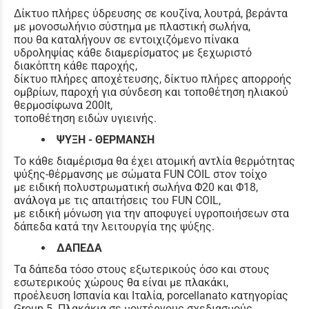
Δίκτυο πλήρες ύδρευσης σε κουζίνα, λουτρά, βεράντα
με μονοσωλήνιο σύστημα με πλαστική σωλήνα,
που θα καταλήγουν σε εντοιχιζόμενο πίνακα
υδροληψίας κάθε διαμερίσματος με ξεχωριστό
διακόπτη κάθε παροχής,
δίκτυο πλήρες αποχέτευσης, δίκτυο πλήρες απορροής
ομβρίων, παροχή για σύνδεση και τοποθέτηση ηλιακού
θερμοσίφωνα 200lt,
τοποθέτηση ειδών υγιεινής.
ΨΥΞΗ - ΘΕΡΜΑΝΣΗ
Το κάθε διαμέρισμα θα έχει ατομική αντλία θερμότητας
ψύξης-θέρμανσης με σώματα FUN COIL στον τοίχο
με ειδική πολυστρωματική σωλήνα Φ20 και Φ18,
ανάλογα με τις απαιτήσεις του FUN COIL,
με ειδική μόνωση για την αποφυγεί υγροποιήσεων στα
δάπεδα κατά την λειτουργία της ψύξης.
ΔΑΠΕΔΑ
Τα δάπεδα τόσο στους εξωτερικούς όσο και στους
εσωτερικούς χώρους θα είναι με πλακάκι,
προέλευση Ισπανία και Ιταλία, porcellanato κατηγορίας
Group 5. Πλακάκια σε μοντέρνους σχεδιασμούς,