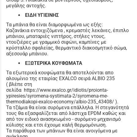
μεγάλης αντοχής.
ΕΙΔΗ ΥΓΙΕΙΝΗΣ
Τα μπάνια θα είναι διαμορφωμένα ως εξής:
Καζανάκια εντοιχιζόμενα , κρεμαστές λεκάνες, έπιπλο
μπάνιου, μπαταριές νιπτήρος, στήλες ντους,
ντουζιέρες με γραμμικό σιφώνι, καμπίνες με
κρύσταλλο σφαλείας, θερμαντικό διακοσμητικό σώμα,
αξεσουάρ μπάνιου.
ΕΞΩΤΕΡΙΚΑ ΚΟΥΦΩΜΑΤΑ
Τα εξωτερικά κουφώματα θα αποτελούνται απο
αλουμίνιο της εταιρίας EXALCO σειρά ALBIO 235
( βλέπε στη
σελίδα https://www.exalco.gr/idiotis/proionta-
ypiresies/syromena-systimata-2/syromena-me-
thermodiakopi-exalco-economy/albio-235_43408/ ).
Τα τζάμια θα είναι συρόμενα επάλληλα. Η στεγανότητά
τους θα εξασφαλίζεται από λάστιχα EPDM καθώς και
από τον ειδικό ανασηκωμένο - συρόμενο μηχανισμό
κύλισης και ετσι έχουμε καλή θερμομόνωση.
Τα παράθυρα των μπάνιων θα είναι ανοιγόμενα με
ανάκληση.