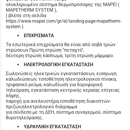
ολοκληρωμένο σύστημα θερμοπρόσοψης της MAPEI (
MAPETHERM SYSTEM ),
( βλέπε στη σελίδα
https://www.mapei.com/gr/el/landing-page-mapetherm-
system )
ΕΠΙΧΡΙΣΜΑΤΑ
Τα εσωτερικά επιχρίσματα θα είναι από σοβά τριών
στρώσεων.Πρώτη στρώση ''πεταχτό'',
δέυτερη στρώση λάσπωμα, τρίτη στρώση μάρμαρο.
ΗΛΕΚΤΡΟΛΟΓΙΚΗ ΕΓΚΑΤΑΣΤΑΣΗ
Σωληνώσεις ηλεκτρικών εγκαταστάσεων, εισαγωγη
καλωδιώσεων, τοποθέτηση ηλεκτρολογικού πίνακα,
τριφασικό ρεύμα, καλωδίωση για δορυφορική
τηλεόραση, εγκατάσταση κεντρικής κεραίας επίγειας
λήψης,
παροχή για ανελκυστήρα,τοποθέτηση διακοπτών-
πριζών,ηλεκτρολογικό διάγραμμα
για σύνδεση με τη ΔΕΗ, σύστημα συναγερμού, σύστημα
θυροτηλεόρασης.
ΥΔΡΑΥΛΙΚΗ ΕΓΚΑΤΑΣΤΑΣΗ