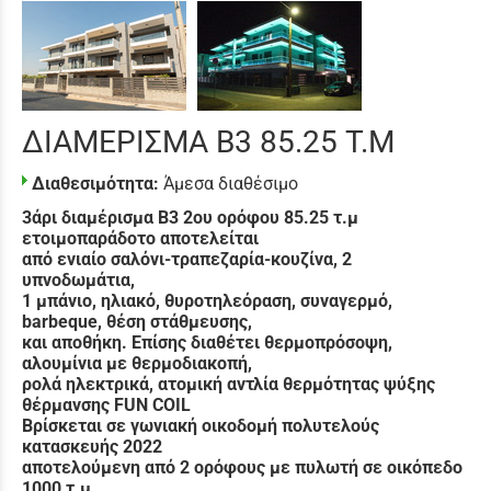
ΔΙΑΜΕΡΙΣΜΑ B3 85.25 Τ.Μ
Διαθεσιμότητα:
Άμεσα διαθέσιμο
3άρι διαμέρισμα Β3 2ου ορόφου 85.25 τ.μ
ετοιμοπαράδοτο α
ποτελείται
από ενιαίο σαλόνι-τραπεζαρία-κουζίνα, 2
υπνοδωμάτια,
1 μπάνιο, ηλιακό, θυροτηλεόραση, συναγερμό,
barbeque, θέση στάθμευσης,
και αποθήκη. Επίσης διαθέτει θερμοπρόσοψη,
αλουμίνια με θερμοδιακοπή,
ρολά ηλεκτρικά, ατομική αντλία θερμότητας ψύξης
θέρμανσης FUN COIL
Βρίσκεται σε γωνιακή οικοδομή πολυτελούς
κατασκευής 2022
αποτελούμενη από 2 ορόφους με πυλωτή σε οικόπεδο
1000 τ.μ.