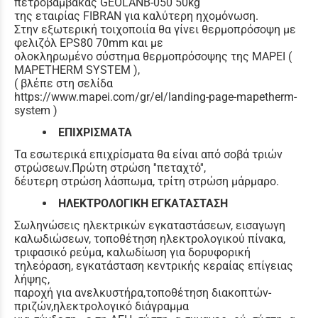
πετροβάμβακας GEOLANB-050 50kg
της εταιρίας FIBRAN για καλύτερη ηχομόνωση.
Στην εξωτερική τοιχοποιία θα γίνει θερμοπρόσοψη με
φελιζόλ EPS80 70mm και με
ολοκληρωμένο σύστημα θερμοπρόσοψης της MAPEI (
MAPETHERM SYSTEM ),
( βλέπε στη σελίδα
https://www.mapei.com/gr/el/landing-page-mapetherm-
system )
ΕΠΙΧΡΙΣΜΑΤΑ
Τα εσωτερικά επιχρίσματα θα είναι από σοβά τριών
στρώσεων.Πρώτη στρώση ''πεταχτό'',
δέυτερη στρώση λάσπωμα, τρίτη στρώση μάρμαρο.
ΗΛΕΚΤΡΟΛΟΓΙΚΗ ΕΓΚΑΤΑΣΤΑΣΗ
Σωληνώσεις ηλεκτρικών εγκαταστάσεων, εισαγωγη
καλωδιώσεων, τοποθέτηση ηλεκτρολογικού πίνακα,
τριφασικό ρεύμα, καλωδίωση για δορυφορική
τηλεόραση, εγκατάσταση κεντρικής κεραίας επίγειας
λήψης,
παροχή για ανελκυστήρα,τοποθέτηση διακοπτών-
πριζών,ηλεκτρολογικό διάγραμμα