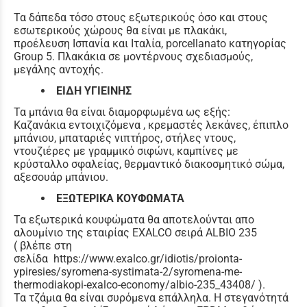
Τα δάπεδα τόσο στους εξωτερικούς όσο και στους
εσωτερικούς χώρους θα είναι με πλακάκι,
προέλευση Ισπανία και Ιταλία, porcellanato κατηγορίας
Group 5. Πλακάκια σε μοντέρνους σχεδιασμούς,
μεγάλης αντοχής.
ΕΙΔΗ ΥΓΙΕΙΝΗΣ
Τα μπάνια θα είναι διαμορφωμένα ως εξής:
Καζανάκια εντοιχιζόμενα , κρεμαστές λεκάνες, έπιπλο
μπάνιου, μπαταριές νιπτήρος, στήλες ντους,
ντουζιέρες με γραμμικό σιφώνι, καμπίνες με
κρύσταλλο σφαλείας, θερμαντικό διακοσμητικό σώμα,
αξεσουάρ μπάνιου.
ΕΞΩΤΕΡΙΚΑ ΚΟΥΦΩΜΑΤΑ
Τα εξωτερικά κουφώματα θα αποτελούνται απο
αλουμίνιο της εταιρίας EXALCO σειρά ALBIO 235
( βλέπε στη
σελίδα https://www.exalco.gr/idiotis/proionta-
ypiresies/syromena-systimata-2/syromena-me-
thermodiakopi-exalco-economy/albio-235_43408/ ).
Τα τζάμια θα είναι συρόμενα επάλληλα. Η στεγανότητά