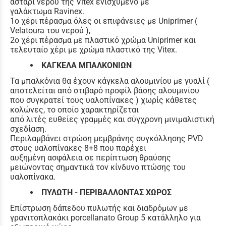
αστάρι νερού της Vitex ενισχυμένο με
γαλάκτωμα Ravinex.
1ο χέρι πέρασμα όλες οι επιφάνειες με Uniprimer (
Velatoura του νερού ),
2ο χέρι πέρασμα με πλαστικό χρώμα Uniprimer και
τελευταίο χέρι με χρώμα πλαστικό της Vitex.
ΚΑΓΚΕΛΑ ΜΠΑΛΚΟΝΙΩΝ
Τα μπαλκόνια θα έχουν κάγκελα αλουμινίου με γυαλί (
αποτελείται από στιβαρό προφίλ βάσης αλουμινίου
που συγκρατεί τους υαλοπίνακες ) χωρίς κάθετες
κολώνες, το οποίο χαρακτηρίζεται
από λιτές ευθείες γραμμές και σύγχρονη μινιμαλιστική
σχεδίαση.
Περιλαμβάνει στρώση μεμβράνης συγκόλλησης PVD
στους υαλοπίνακες 8+8 που παρέχει
αυξημένη ασφάλεια σε περίπτωση θραύσης
μειώνοντας σημαντικά τον κίνδυνο πτώσης του
υαλοπίνακα.
ΠΥΛΩΤΗ - ΠΕΡΙΒΑΛΛΟΝΤΑΣ ΧΩΡΟΣ
Επίστρωση δάπεδου πυλωτής και διαδρόμων με
γρανιτοπλακάκι porcellanato Group 5 κατάλληλο για