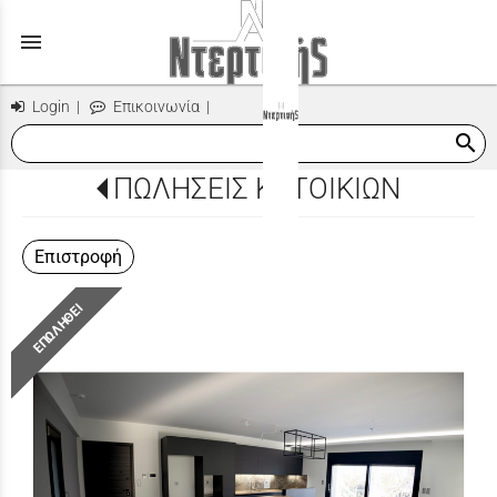
menu
Login
|
Επικοινωνία
|
search
ΠΩΛΗΣΕΙΣ ΚΑΤΟΙΚΙΩΝ
Επιστροφή
ΕΠΩΛΗΘΕΙ