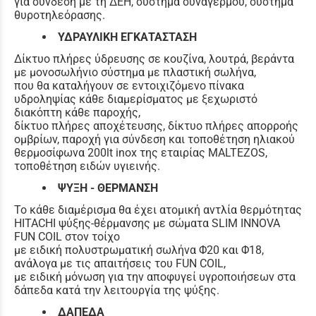
για σύνδεση με τη ΔΕΗ, σύστημα συναγερμού, σύστημα
θυροτηλεόρασης.
ΥΔΡΑΥΛΙΚΗ ΕΓΚΑΤΑΣΤΑΣΗ
Δίκτυο πλήρες ύδρευσης σε κουζίνα, λουτρά, βεράντα
με μονοσωλήνιο σύστημα με πλαστική σωλήνα,
που θα καταλήγουν σε εντοιχιζόμενο πίνακα
υδροληψίας κάθε διαμερίσματος με ξεχωριστό
διακόπτη κάθε παροχής,
δίκτυο πλήρες αποχέτευσης, δίκτυο πλήρες απορροής
ομβρίων, παροχή για σύνδεση και τοποθέτηση ηλιακού
θερμοσίφωνα 200lt inox της εταιρίας MALTEZOS,
τοποθέτηση ειδών υγιεινής.
ΨΥΞΗ - ΘΕΡΜΑΝΣΗ
Το κάθε διαμέρισμα θα έχει ατομική αντλία θερμότητας
HITACHI ψύξης-θέρμανσης με σώματα SLIM INNOVA
FUN COIL στον τοίχο
με ειδική πολυστρωματική σωλήνα Φ20 και Φ18,
ανάλογα με τις απαιτήσεις του FUN COIL,
με ειδική μόνωση για την αποφυγεί υγροποιήσεων στα
δάπεδα κατά την λειτουργία της ψύξης.
ΔΑΠΕΔΑ