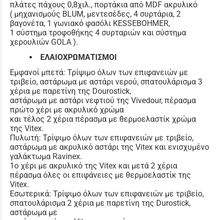
πλάτες πάχους 0,8χιλ., πορτάκια από MDF ακρυλικό
( μηχανισμούς BLUM, μεντεσέδες, 4 συρτάρια, 2
βαγονέτα, 1 γωνιακό φασόλι KESSEBOHMER,
1 σύστημα τροφοθήκης 4 συρταριών και σύστημα
χερουλιών GOLA ).
ΕΛΑΙΟΧΡΩΜΑΤΙΣΜΟΙ
Εμφανοί μπετά: Τρίψιμο όλων των επιφανειών με
τριβείο, αστάρωμα με αστάρι νερού, σπατουλάρισμα 3
χέρια με παρετίνη της Dourostick,
αστάρωμα με αστάρι νεφτιού της Vivedour, πέρασμα
πρώτο χέρι με ακρυλικό χρώμα
και τέλος 2 χέρια πέρασμα με θερμοελαστίκ χρώμα
της Vitex.
Πυλωτή: Τρίψιμο όλων των επιφανειών με τριβείο,
αστάρωμα με ακρυλικό αστάρι της Vitex και ενισχυμένο
γαλάκτωμα Ravinex.
1o χέρι με ακρυλικό της Vitex και μετά 2 χέρια
πέρασμα όλες οι επιφάνειες με θερμοελαστίκ της
Vitex.
Εσωτερικά: Τρίψιμο όλων των επιφανειών με τριβείο,
σπατουλάρισμα 2 χέρια με παρετίνη της Durostick,
αστάρωμα με