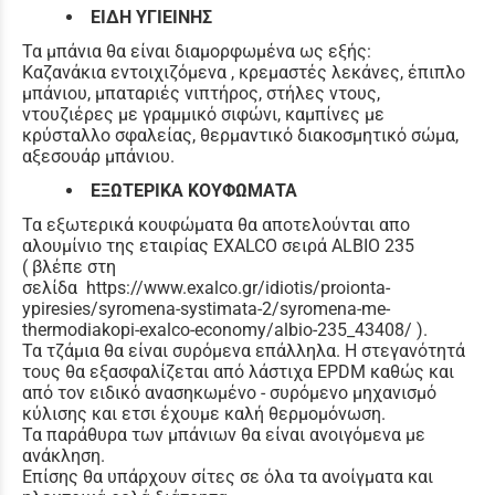
ΕΙΔΗ ΥΓΙΕΙΝΗΣ
Τα μπάνια θα είναι διαμορφωμένα ως εξής:
Καζανάκια εντοιχιζόμενα , κρεμαστές λεκάνες, έπιπλο
μπάνιου, μπαταριές νιπτήρος, στήλες ντους,
ντουζιέρες με γραμμικό σιφώνι, καμπίνες με
κρύσταλλο σφαλείας, θερμαντικό διακοσμητικό σώμα,
αξεσουάρ μπάνιου.
ΕΞΩΤΕΡΙΚΑ ΚΟΥΦΩΜΑΤΑ
Τα εξωτερικά κουφώματα θα αποτελούνται απο
αλουμίνιο της εταιρίας EXALCO σειρά ALBIO 235
( βλέπε στη
σελίδα https://www.exalco.gr/idiotis/proionta-
ypiresies/syromena-systimata-2/syromena-me-
thermodiakopi-exalco-economy/albio-235_43408/ ).
Τα τζάμια θα είναι συρόμενα επάλληλα. Η στεγανότητά
τους θα εξασφαλίζεται από λάστιχα EPDM καθώς και
από τον ειδικό ανασηκωμένο - συρόμενο μηχανισμό
κύλισης και ετσι έχουμε καλή θερμομόνωση.
Τα παράθυρα των μπάνιων θα είναι ανοιγόμενα με
ανάκληση.
Επίσης θα υπάρχουν σίτες σε όλα τα ανοίγματα και