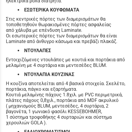
ηλεκτρικά ρολά διάτρητα.
ΕΣΩΤΕΡΙΚΑ ΚΟΥΦΩΜΑΤΑ
Στις κεντρικές πόρτες των διαμερισμάτων θα
τοποθετηθούν θωρακισμένες πόρτες ασφαλείας
από χάλυβα με επένδυση Laminate.
Οι εσωτερικές πόρτες των διαμερισμάτων θα είναι
Laminate από άνθυγρο κάσωμα και πρεβάζι πλακάζ.
ΝΤΟΥΛΑΠΕΣ
Εντοιχιζόμενες ντουλάπες με κουτιά και πορτάκια από
μελαμίνη με 4 συρτάρια και μεντεσέδες BLUM.
ΝΤΟΥΛΑΠΙΑ ΚΟΥΖΙΝΑΣ
Η κουζίνα αποτελείται από 4 βασικά στοιχεία. Σκελέτο,
πορτάκια, πάγκο και εξαρτήματα.
Κουτιά μελαμίνης πάχους 1.8χιλ. με PVC περιμετρικά,
πλάτες πάχους 0,8χιλ., πορτάκια από MDF ακρυλικό
( μηχανισμούς BLUM, μεντεσέδες, 4 συρτάρια, 2
βαγονέτα, 1 γωνιακό φασόλι KESSEBOHMER,
1 σύστημα τροφοθήκης 4 συρταριών και σύστημα
χερουλιών GOLA ).
ΕΛΑΙΟΧΡΩΜΑΤΙΣΜΟΙ