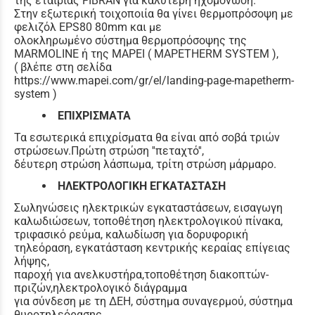
της εταιρίας FIBRAN για καλύτερη ηχομόνωση.
Στην εξωτερική τοιχοποιία θα γίνει θερμοπρόσοψη με
φελιζόλ EPS80 80mm και με
ολοκληρωμένο σύστημα θερμοπρόσοψης της
MARMOLINE ή της MAPEI ( MAPETHERM SYSTEM ),
( βλέπε στη σελίδα
https://www.mapei.com/gr/el/landing-page-mapetherm-
system )
ΕΠΙΧΡΙΣΜΑΤΑ
Τα εσωτερικά επιχρίσματα θα είναι από σοβά τριών
στρώσεων.Πρώτη στρώση ''πεταχτό'',
δέυτερη στρώση λάσπωμα, τρίτη στρώση μάρμαρο.
ΗΛΕΚΤΡΟΛΟΓΙΚΗ ΕΓΚΑΤΑΣΤΑΣΗ
Σωληνώσεις ηλεκτρικών εγκαταστάσεων, εισαγωγη
καλωδιώσεων, τοποθέτηση ηλεκτρολογικού πίνακα,
τριφασικό ρεύμα, καλωδίωση για δορυφορική
τηλεόραση, εγκατάσταση κεντρικής κεραίας επίγειας
λήψης,
παροχή για ανελκυστήρα,τοποθέτηση διακοπτών-
πριζών,ηλεκτρολογικό διάγραμμα
για σύνδεση με τη ΔΕΗ, σύστημα συναγερμού, σύστημα
θυροτηλεόρασης.