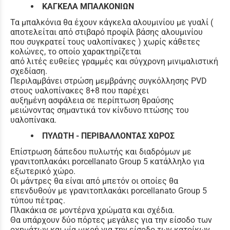
ΚΑΓΚΕΛΑ ΜΠΑΛΚΟΝΙΩΝ
Τα μπαλκόνια θα έχουν κάγκελα αλουμινίου με γυαλί (
αποτελείται από στιβαρό προφίλ βάσης αλουμινίου
που συγκρατεί τους υαλοπίνακες ) χωρίς κάθετες
κολώνες, το οποίο χαρακτηρίζεται
από λιτές ευθείες γραμμές και σύγχρονη μινιμαλιστική
σχεδίαση.
Περιλαμβάνει στρώση μεμβράνης συγκόλλησης PVD
στους υαλοπίνακες 8+8 που παρέχει
αυξημένη ασφάλεια σε περίπτωση θραύσης
μειώνοντας σημαντικά τον κίνδυνο πτώσης του
υαλοπίνακα.
ΠΥΛΩΤΗ - ΠΕΡΙΒΑΛΛΟΝΤΑΣ ΧΩΡΟΣ
Επίστρωση δάπεδου πυλωτής και διαδρόμων με
γρανιτοπλακάκι porcellanato Group 5 κατάλληλο για
εξωτερικό χώρο.
Οι μάντρες θα είναι από μπετόν οι οποίες θα
επενδυθούν με γρανιτοπλακάκι porcellanato Group 5
τύπου πέτρας.
Πλακάκια σε μοντέρνα χρώματα και σχέδια.
Θα υπάρχουν δύο πόρτες μεγάλες για την είσοδο των
οχημάτων και μία μικρή για την είσοδο των κατοίκων.