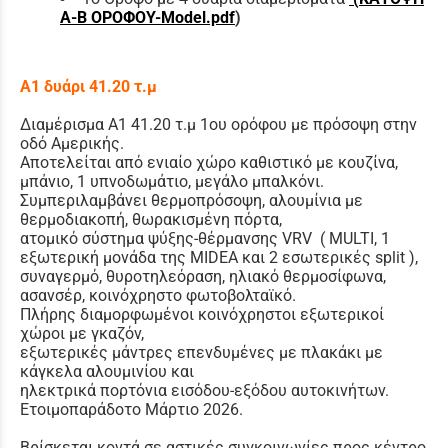
A-B ΟΡΟΦΟΥ-Model.pdf
)
Α1 δυάρι 41.20 τ.μ
Διαμέρισμα Α1 41.20 τ.μ 1ου ορόφου με πρόσοψη στην
οδό Αμερικής.
Αποτελείται από ενιαίο χώρο καθιστικό με κουζίνα,
μπάνιο, 1 υπνοδωμάτιο, μεγάλο μπαλκόνι.
Συμπεριλαμβάνει θερμοπρόσοψη, αλουμίνια με
θερμοδιακοπή, θωρακισμένη πόρτα,
ατομικό σύστημα ψύξης-θέρμανσης VRV ( MULTI, 1
εξωτερική μονάδα της MIDEA και 2 εσωτερικές split ),
συναγερμό, θυροτηλεόραση, ηλιακό θερμοσίφωνα,
ασανσέρ, κοινόχρηστο φωτοβολταϊκό.
Πλήρης διαμορφωμένοι κοινόχρηστοι εξωτερικοί
χώροι με γκαζόν,
εξωτερικές μάντρες επενδυμένες με πλακάκι με
κάγκελα αλουμινίου και
ηλεκτρικά πορτόνια εισόδου-εξόδου αυτοκινήτων.
Ετοιμοπαράδοτο Μάρτιο 2026.
Βρίσκεται κοντά σε αστικές συγκοινωνίες προς κέντρο