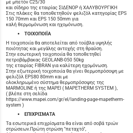
με μπετόν C25/30
και σίδηρο της εταιρίας ΣΙΔΕΝΟΡ ή ΧΑΛΥΒΟΥΡΓΙΚΗ
Στις πλάκες θα τοποθετηθούν φελιζόλ κατηγορίας EPS
150 70mm και EPS 150 50mm για
καλή θερμομόνωση και ηχομόνωση.
ΤΟΙΧΟΠΟΙΪΑ
Η τοιχοποιία θα αποτελείται από τούβλα υψηλής
ποιότητας και μεγάλης αντοχής στη θραύση.
Στην εσωτερική τοιχοποιία θα τοποθετηθεί
πετροβάμβακας GEOLANB-050 50kg
της εταιρίας FIBRAN για καλύτερη ηχομόνωση.
Στην εξωτερική τοιχοποιία θα γίνει θερμοπρόσοψη με
φελιζόλ EPS80 80mm και με
ολοκληρωμένο σύστημα θερμοπρόσοψης της
MARMOLINE ή της MAPEI ( MAPETHERM SYSTEM ),
( βλέπε στη σελίδα
https://www.mapei.com/gr/el/landing-page-mapetherm-
system )
ΕΠΙΧΡΙΣΜΑΤΑ
Τα εσωτερικά επιχρίσματα θα είναι από σοβά τριών
στρώσεων.Πρώτη στρώση ''πεταχτό'',