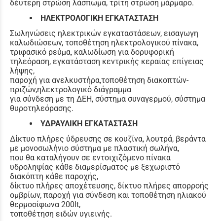
δέυτερη στρώση λάσπωμα, τρίτη στρώση μάρμαρο.
ΗΛΕΚΤΡΟΛΟΓΙΚΗ ΕΓΚΑΤΑΣΤΑΣΗ
Σωληνώσεις ηλεκτρικών εγκαταστάσεων, εισαγωγη
καλωδιώσεων, τοποθέτηση ηλεκτρολογικού πίνακα,
τριφασικό ρεύμα, καλωδίωση για δορυφορική
τηλεόραση, εγκατάσταση κεντρικής κεραίας επίγειας
λήψης,
παροχή για ανελκυστήρα,τοποθέτηση διακοπτών-
πριζών,ηλεκτρολογικό διάγραμμα
για σύνδεση με τη ΔΕΗ, σύστημα συναγερμού, σύστημα
θυροτηλεόρασης.
ΥΔΡΑΥΛΙΚΗ ΕΓΚΑΤΑΣΤΑΣΗ
Δίκτυο πλήρες ύδρευσης σε κουζίνα, λουτρά, βεράντα
με μονοσωλήνιο σύστημα με πλαστική σωλήνα,
που θα καταλήγουν σε εντοιχιζόμενο πίνακα
υδροληψίας κάθε διαμερίσματος με ξεχωριστό
διακόπτη κάθε παροχής,
δίκτυο πλήρες αποχέτευσης, δίκτυο πλήρες απορροής
ομβρίων, παροχή για σύνδεση και τοποθέτηση ηλιακού
θερμοσίφωνα 200lt,
τοποθέτηση ειδών υγιεινής.