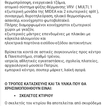
θερμοπρόσοψη, ενεργειακά τζάμια,
ατομικό σύστημα ψύξης-θέρμανσης VRV ( MULTI, 1
εξωτερική μονάδα της MIDEA και 2 εσωτερικές split ),
συναγερμό, θυροτηλεόραση, ηλιακό θερμοσίφωνα,
ασανσέρ, κοινόχρηστο φωτοβολταϊκό.
Πλήρης διαμορφωμένοι κοινόχρηστοι εξωτερικοί
χώροι με γκαζόν,
εξωτερικές μάντρες επενδυμένες με πλακάκι με
κάγκελα αλουμινίου και
ηλεκτρικά πορτόνια εισόδου-εξόδου αυτοκινήτων.
Βρίσκεται κοντά σε αστικές συγκοινωνίες προς κέντρο
& Πανεπιστήμιο, σταθμό τρένου,
ιατρεία, αθλητικές εγκαταστάσεις, σχολεία, πλατείες,
αρχαιολογικό μουσείο Πατρών,
εμπορικό κέντρο, σουπερ μάρκετ, λαϊκή αγορά.
Ο ΤΡΟΠΟΣ ΚΑΤΑΣΚΕΥΗΣ ΚΑΙ ΤΑ ΥΛΙΚΑ ΠΟΥ ΘΑ
ΧΡΗΣΙΜΟΠΟΙΗΘΟΥΝ ΕΙΝΑΙ:
ΣΚΕΛΕΤΟΣ ΚΤΙΡΙΟΥ
Ο σκελετός του κτιρίου θα αποτελείται από σκυρόδεμα