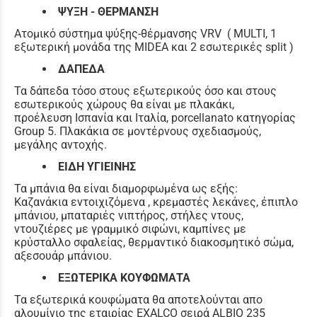
ΨΥΞΗ - ΘΕΡΜΑΝΣΗ
Ατομικό σύστημα ψύξης-θέρμανσης VRV ( MULTI, 1
εξωτερική μονάδα της MIDEA και 2 εσωτερικές split )
ΔΑΠΕΔΑ
Τα δάπεδα τόσο στους εξωτερικούς όσο και στους
εσωτερικούς χώρους θα είναι με πλακάκι,
προέλευση Ισπανία και Ιταλία, porcellanato κατηγορίας
Group 5. Πλακάκια σε μοντέρνους σχεδιασμούς,
μεγάλης αντοχής.
ΕΙΔΗ ΥΓΙΕΙΝΗΣ
Τα μπάνια θα είναι διαμορφωμένα ως εξής:
Καζανάκια εντοιχιζόμενα , κρεμαστές λεκάνες, έπιπλο
μπάνιου, μπαταριές νιπτήρος, στήλες ντους,
ντουζιέρες με γραμμικό σιφώνι, καμπίνες με
κρύσταλλο σφαλείας, θερμαντικό διακοσμητικό σώμα,
αξεσουάρ μπάνιου.
ΕΞΩΤΕΡΙΚΑ ΚΟΥΦΩΜΑΤΑ
Τα εξωτερικά κουφώματα θα αποτελούνται απο
αλουμίνιο της εταιρίας EXALCO σειρά ALBIO 235