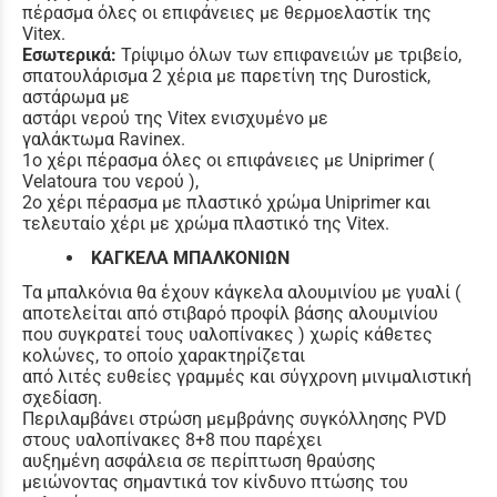
πέρασμα όλες οι επιφάνειες με θερμοελαστίκ της
Vitex.
Εσωτερικά:
Τρίψιμο όλων των επιφανειών με τριβείο,
σπατουλάρισμα 2 χέρια με παρετίνη της Durostick,
αστάρωμα με
αστάρι νερού της Vitex ενισχυμένο με
γαλάκτωμα Ravinex.
1ο χέρι πέρασμα όλες οι επιφάνειες με Uniprimer (
Velatoura του νερού ),
2ο χέρι πέρασμα με πλαστικό χρώμα Uniprimer και
τελευταίο χέρι με χρώμα πλαστικό της Vitex.
ΚΑΓΚΕΛΑ ΜΠΑΛΚΟΝΙΩΝ
Τα μπαλκόνια θα έχουν κάγκελα αλουμινίου με γυαλί (
αποτελείται από στιβαρό προφίλ βάσης αλουμινίου
που συγκρατεί τους υαλοπίνακες ) χωρίς κάθετες
κολώνες, το οποίο χαρακτηρίζεται
από λιτές ευθείες γραμμές και σύγχρονη μινιμαλιστική
σχεδίαση.
Περιλαμβάνει στρώση μεμβράνης συγκόλλησης PVD
στους υαλοπίνακες 8+8 που παρέχει
αυξημένη ασφάλεια σε περίπτωση θραύσης
μειώνοντας σημαντικά τον κίνδυνο πτώσης του