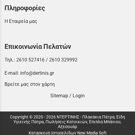
Πληροφορίες
Η Εταιρεία μας
Επικοινωνία Πελατών
Τηλ.:
2610 527416
/
2610 329992
E-mail:
info@dertinis.gr
Βρείτε μας στον χάρτη
Sitemap
/
Login
Copyright © 2020 - 2026 ΝΤΕΡΤΙΝΗΣ - Πλακάκια Πάτρα, Είδη
Υγιεινής Πάτρα, Πωλήσεις Κατοικιών, Έπιπλα Μπάνιου,
Αξεσουάρ
Κατασκευή Ιστοσελίδων New Media Soft