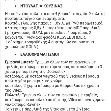
ΝΤΟΥΛΑΠΙΑ ΚΟΥΖΙΝΑΣ
Η κουζίνα αποτελείται από 4 βασικά στοιχεία. Σκελέτο,
πορτάκια, πάγκο και εξαρτήματα.
Κουτιά μελαμίνης πάχους 1.8χιλ. με PVC περιμετρικά,
πλάτες πάχους 0,8χιλ., πορτάκια από MDF ακρυλικό
( μηχανισμούς BLUM, μεντεσέδες, 4 συρτάρια, 2
βαγονέτα, 1 γωνιακό φασόλι KESSEBOHMER,
1 σύστημα τροφοθήκης 4 συρταριών και σύστημα
χερουλιών GOLA ).
ΕΛΑΙΟΧΡΩΜΑΤΙΣΜΟΙ
Εμφανοί μπετά:
Τρίψιμο όλων των επιφανειών με
τριβείο, αστάρωμα με αστάρι νερού, σπατουλάρισμα 3
χέρια με παρετίνη της Dourostick,
αστάρωμα με αστάρι νεφτιού της Vivedour, πέρασμα
πρώτο χέρι με ακρυλικό χρώμα
και τέλος 2 χέρια πέρασμα με θερμοελαστίκ χρώμα
της Vitex.
Πυλωτή:
Τρίψιμο όλων των επιφανειών με τριβείο,
αστάρωμα με ακρυλικό αστάρι της Vitex και ενισχυμένο
γαλάκτωμα Ravinex.
1o χέρι με ακρυλικό της Vitex και μετά 2 χέρια