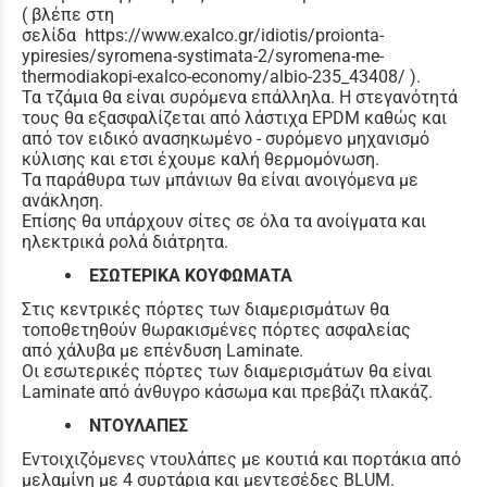
( βλέπε στη
σελίδα https://www.exalco.gr/idiotis/proionta-
ypiresies/syromena-systimata-2/syromena-me-
thermodiakopi-exalco-economy/albio-235_43408/ ).
Τα τζάμια θα είναι συρόμενα επάλληλα. Η στεγανότητά
τους θα εξασφαλίζεται από λάστιχα EPDM καθώς και
από τον ειδικό ανασηκωμένο - συρόμενο μηχανισμό
κύλισης και ετσι έχουμε καλή θερμομόνωση.
Τα παράθυρα των μπάνιων θα είναι ανοιγόμενα με
ανάκληση.
Επίσης θα υπάρχουν σίτες σε όλα τα ανοίγματα και
ηλεκτρικά ρολά διάτρητα.
ΕΣΩΤΕΡΙΚΑ ΚΟΥΦΩΜΑΤΑ
Στις κεντρικές πόρτες των διαμερισμάτων θα
τοποθετηθούν θωρακισμένες πόρτες ασφαλείας
από χάλυβα με επένδυση Laminate.
Οι εσωτερικές πόρτες των διαμερισμάτων θα είναι
Laminate από άνθυγρο κάσωμα και πρεβάζι πλακάζ.
ΝΤΟΥΛΑΠΕΣ
Εντοιχιζόμενες ντουλάπες με κουτιά και πορτάκια από
μελαμίνη με 4 συρτάρια και μεντεσέδες BLUM.