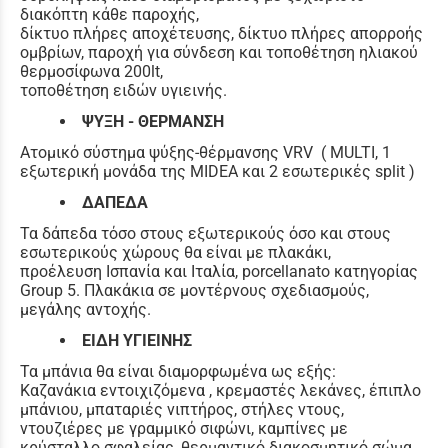
διακόπτη κάθε παροχής,
δίκτυο πλήρες αποχέτευσης, δίκτυο πλήρες απορροής
ομβρίων, παροχή για σύνδεση και τοποθέτηση ηλιακού
θερμοσίφωνα 200lt,
τοποθέτηση ειδών υγιεινής.
ΨΥΞΗ - ΘΕΡΜΑΝΣΗ
Ατομικό σύστημα ψύξης-θέρμανσης VRV ( MULTI, 1
εξωτερική μονάδα της MIDEA και 2 εσωτερικές split )
ΔΑΠΕΔΑ
Τα δάπεδα τόσο στους εξωτερικούς όσο και στους
εσωτερικούς χώρους θα είναι με πλακάκι,
προέλευση Ισπανία και Ιταλία, porcellanato κατηγορίας
Group 5. Πλακάκια σε μοντέρνους σχεδιασμούς,
μεγάλης αντοχής.
ΕΙΔΗ ΥΓΙΕΙΝΗΣ
Τα μπάνια θα είναι διαμορφωμένα ως εξής:
Καζανάκια εντοιχιζόμενα , κρεμαστές λεκάνες, έπιπλο
μπάνιου, μπαταριές νιπτήρος, στήλες ντους,
ντουζιέρες με γραμμικό σιφώνι, καμπίνες με
κρύσταλλο σφαλείας, θερμαντικό διακοσμητικό σώμα,