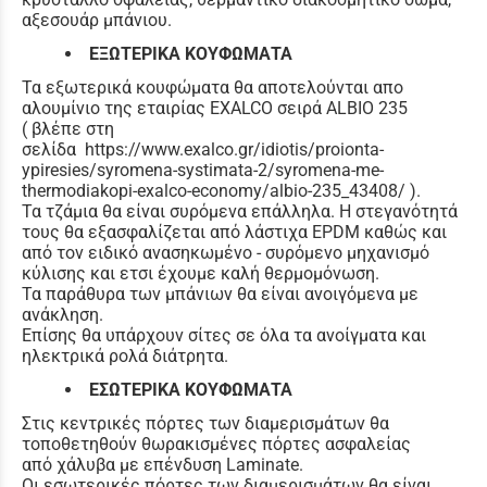
αξεσουάρ μπάνιου.
ΕΞΩΤΕΡΙΚΑ ΚΟΥΦΩΜΑΤΑ
Τα εξωτερικά κουφώματα θα αποτελούνται απο
αλουμίνιο της εταιρίας EXALCO σειρά ALBIO 235
( βλέπε στη
σελίδα https://www.exalco.gr/idiotis/proionta-
ypiresies/syromena-systimata-2/syromena-me-
thermodiakopi-exalco-economy/albio-235_43408/ ).
Τα τζάμια θα είναι συρόμενα επάλληλα. Η στεγανότητά
τους θα εξασφαλίζεται από λάστιχα EPDM καθώς και
από τον ειδικό ανασηκωμένο - συρόμενο μηχανισμό
κύλισης και ετσι έχουμε καλή θερμομόνωση.
Τα παράθυρα των μπάνιων θα είναι ανοιγόμενα με
ανάκληση.
Επίσης θα υπάρχουν σίτες σε όλα τα ανοίγματα και
ηλεκτρικά ρολά διάτρητα.
ΕΣΩΤΕΡΙΚΑ ΚΟΥΦΩΜΑΤΑ
Στις κεντρικές πόρτες των διαμερισμάτων θα
τοποθετηθούν θωρακισμένες πόρτες ασφαλείας
από χάλυβα με επένδυση Laminate.
Οι εσωτερικές πόρτες των διαμερισμάτων θα είναι