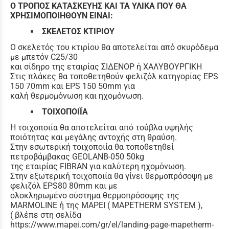
Ο ΤΡΟΠΟΣ ΚΑΤΑΣΚΕΥΗΣ ΚΑΙ ΤΑ ΥΛΙΚΑ ΠΟΥ ΘΑ
ΧΡΗΣΙΜΟΠΟΙΗΘΟΥΝ ΕΙΝΑΙ:
ΣΚΕΛΕΤΟΣ ΚΤΙΡΙΟΥ
Ο σκελετός του κτιρίου θα αποτελείται από σκυρόδεμα
με μπετόν C25/30
και σίδηρο της εταιρίας ΣΙΔΕΝΟΡ ή ΧΑΛΥΒΟΥΡΓΙΚΗ
Στις πλάκες θα τοποθετηθούν φελιζόλ κατηγορίας EPS
150 70mm και EPS 150 50mm για
καλή θερμομόνωση και ηχομόνωση.
ΤΟΙΧΟΠΟΙΪΑ
Η τοιχοποιία θα αποτελείται από τούβλα υψηλής
ποιότητας και μεγάλης αντοχής στη θραύση.
Στην εσωτερική τοιχοποιία θα τοποθετηθεί
πετροβάμβακας GEOLANB-050 50kg
της εταιρίας FIBRAN για καλύτερη ηχομόνωση.
Στην εξωτερική τοιχοποιία θα γίνει θερμοπρόσοψη με
φελιζόλ EPS80 80mm και με
ολοκληρωμένο σύστημα θερμοπρόσοψης της
MARMOLINE ή της MAPEI ( MAPETHERM SYSTEM ),
( βλέπε στη σελίδα
https://www.mapei.com/gr/el/landing-page-mapetherm-