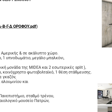
-Β-Γ-Δ ΟΡΟΦΟΥ.pdf
)
ό Αμερικής & σε ακάλυπτο χώρο.
ο, 1 υπνοδωμάτιο, μεγάλο μπαλκόνι,
κή μονάδα της MIDEA και 2 εσωτερικές split ),
, κοινόχρηστο φωτοβολταϊκό, 1 θέση στάθμευσης.
 γκαζόν,
 αλουμινίου και
Πανεπιστήμιο, σταθμό τρένου,
χαιολογικό μουσείο Πατρών,