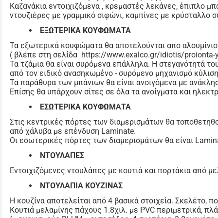
Καζανάκια εντοιχιζόμενα , κρεμαστές λεκάνες, έπιπλο μπά
ντουζιέρες με γραμμικό σιφώνι, καμπίνες με κρύσταλλο σ
ΕΞΩΤΕΡΙΚΑ ΚΟΥΦΩΜΑΤΑ
Τα εξωτερικά κουφώματα θα αποτελούνται απο αλουμίνιο 
( βλέπε στη σελίδα https://www.exalco.gr/idiotis/proiont
Τα τζάμια θα είναι συρόμενα επάλληλα. Η στεγανότητά τ
από τον ειδικό ανασηκωμένο - συρόμενο μηχανισμό κύλισ
Τα παράθυρα των μπάνιων θα είναι ανοιγόμενα με ανάκλη
Επίσης θα υπάρχουν σίτες σε όλα τα ανοίγματα και ηλεκτρ
ΕΣΩΤΕΡΙΚΑ ΚΟΥΦΩΜΑΤΑ
Στις κεντρικές πόρτες των διαμερισμάτων θα τοποθετη
από χάλυβα με επένδυση Laminate.
Οι εσωτερικές πόρτες των διαμερισμάτων θα είναι Lamin
ΝΤΟΥΛΑΠΕΣ
Εντοιχιζόμενες ντουλάπες με κουτιά και πορτάκια από με
ΝΤΟΥΛΑΠΙΑ ΚΟΥΖΙΝΑΣ
Η κουζίνα αποτελείται από 4 βασικά στοιχεία. Σκελέτο, π
Κουτιά μελαμίνης πάχους 1.8χιλ. με PVC περιμετρικά, πλ