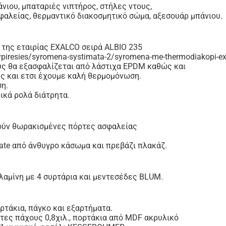
νιου, μπαταριές νιπτήρος, στήλες ντους,
φαλείας, θερμαντικό διακοσμητικό σώμα, αξεσουάρ μπάνιου.
της εταιρίας EXALCO σειρά ALBIO 235
a-ypiresies/syromena-systimata-2/syromena-me-thermodiakopi-e
ους θα εξασφαλίζεται από λάστιχα EPDM καθώς και
ης και ετσι έχουμε καλή θερμομόνωση.
ση.
ικά ρολά διάτρητα.
θούν θωρακισμένες πόρτες ασφαλείας
ate από άνθυγρο κάσωμα και πρεβάζι πλακάζ.
λαμίνη με 4 συρτάρια και μεντεσέδες BLUM.
ορτάκια, πάγκο και εξαρτήματα.
άτες πάχους 0,8χιλ., πορτάκια από MDF ακρυλικό