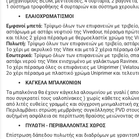
( μηχανισμούς BLUM, μεντεσέδες, 4 συρτάρια, 2 βαγονέτ
1 σύστημα τροφοθήκης 4 συρταριών και σύστημα χερουλι
ΕΛΑΙΟΧΡΩΜΑΤΙΣΜΟΙ
Εμφανοί μπετά:
Τρίψιμο όλων των επιφανειών με τριβείο,
αστάρωμα με αστάρι νεφτιού της Vivedour, πέρασμα πρώτ
και τέλος 2 χέρια πέρασμα με θερμοελαστίκ χρώμα της Vi
Πυλωτή:
Τρίψιμο όλων των επιφανειών με τριβείο, αστάρω
1o χέρι με ακρυλικό της Vitex και μετά 2 χέρια πέρασμα ό
Εσωτερικά:
Τρίψιμο όλων των επιφανειών με τριβείο, σπα
αστάρι νερού της Vitex ενισχυμένο με γαλάκτωμα Ravinex.
1ο χέρι πέρασμα όλες οι επιφάνειες με Uniprimer ( Velatou
2ο χέρι πέρασμα με πλαστικό χρώμα Uniprimer και τελευτα
ΚΑΓΚΕΛΑ ΜΠΑΛΚΟΝΙΩΝ
Τα μπαλκόνια θα έχουν κάγκελα αλουμινίου με γυαλί ( απ
που συγκρατεί τους υαλοπίνακες ) χωρίς κάθετες κολώνε
από λιτές ευθείες γραμμές και σύγχρονη μινιμαλιστική σχ
Περιλαμβάνει στρώση μεμβράνης συγκόλλησης PVD στους
αυξημένη ασφάλεια σε περίπτωση θραύσης μειώνοντας ση
ΠΥΛΩΤΗ - ΠΕΡΙΒΑΛΛΟΝΤΑΣ ΧΩΡΟΣ
Επίστρωση δάπεδου πυλωτής και διαδρόμων με γρανιτοπλα