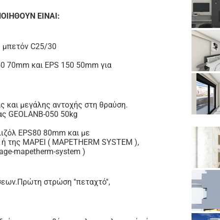
ΟΙΗΘΟΥΝ ΕΙΝΑΙ:
ε μπετόν C25/30
50 70mm και EPS 150 50mm για
ς και μεγάλης αντοχής στη θραύση.
κας GEOLANB-050 50kg
λιζόλ EPS80 80mm και με
ή της MAPEI ( MAPETHERM SYSTEM ),
page-mapetherm-system )
εων.Πρώτη στρώση ''πεταχτό'',