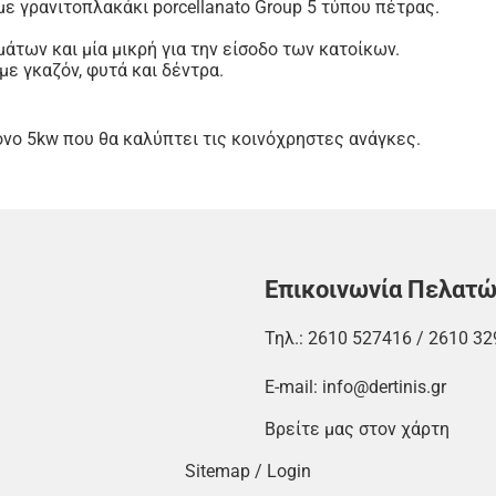
με γρανιτοπλακάκι porcellanato Group 5 τύπου πέτρας.
άτων και μία μικρή για την είσοδο των κατοίκων.
ε γκαζόν, φυτά και δέντρα.
νο 5kw που θα καλύπτει τις κοινόχρηστες ανάγκες.
Επικοινωνία Πελατ
Τηλ.:
2610 527416
/
2610 32
E-mail:
info@dertinis.gr
Βρείτε μας στον χάρτη
Sitemap
/
Login