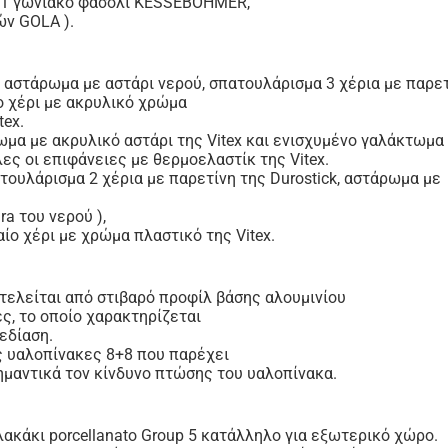
α, 1 γωνιακό φασόλι KESSEBOHMER,
ών GOLA ).
 αστάρωμα με αστάρι νερού, σπατουλάρισμα 3 χέρια με παρετί
ο χέρι με ακρυλικό χρώμα
tex.
μα με ακρυλικό αστάρι της Vitex και ενισχυμένο γαλάκτωμα 
λες οι επιφάνειες με θερμοελαστίκ της Vitex.
τουλάρισμα 2 χέρια με παρετίνη της Durostick, αστάρωμα με
ra του νερού ),
ίο χέρι με χρώμα πλαστικό της Vitex.
οτελείται από στιβαρό προφίλ βάσης αλουμινίου
ς, το οποίο χαρακτηρίζεται
εδίαση.
 υαλοπίνακες 8+8 που παρέχει
μαντικά τον κίνδυνο πτώσης του υαλοπίνακα.
κάκι porcellanato Group 5 κατάλληλο για εξωτερικό χώρο.