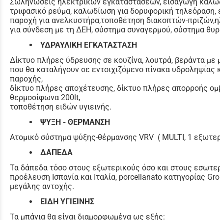
Σωληνώσεις ηλεκτρικών εγκαταστάσεων, εισαγωγη καλωδ
τριφασικό ρεύμα, καλωδίωση για δορυφορική τηλεόραση, 
παροχή για ανελκυστήρα,τοποθέτηση διακοπτών-πριζών,η
για σύνδεση με τη ΔΕΗ, σύστημα συναγερμού, σύστημα θυ
ΥΔΡΑΥΛΙΚΗ ΕΓΚΑΤΑΣΤΑΣΗ
Δίκτυο πλήρες ύδρευσης σε κουζίνα, λουτρά, βεράντα με
που θα καταλήγουν σε εντοιχιζόμενο πίνακα υδροληψίας 
παροχής,
δίκτυο πλήρες αποχέτευσης, δίκτυο πλήρες απορροής ομβ
θερμοσίφωνα 200lt,
τοποθέτηση ειδών υγιεινής.
ΨΥΞΗ - ΘΕΡΜΑΝΣΗ
Ατομικό σύστημα ψύξης-θέρμανσης VRV ( MULTI, 1 εξωτερι
ΔΑΠΕΔΑ
Τα δάπεδα τόσο στους εξωτερικούς όσο και στους εσωτερ
προέλευση Ισπανία και Ιταλία, porcellanato κατηγορίας G
μεγάλης αντοχής.
ΕΙΔΗ ΥΓΙΕΙΝΗΣ
Τα μπάνια θα είναι διαμορφωμένα ως εξής: