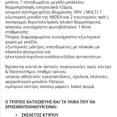
μπάνιο, 1 υπνοδωμάτιο, μεγάλο μπαλκόνι,
θερμοπρόσοψη, ενεργειακά τζάμια,
ατομικό σύστημα ψύξης-θέρμανσης VRV ( MULTI, 1
εξωτερική μονάδα της MIDEA και 2 εσωτερικές split ),
συναγερμό, θυροτηλεόραση, ηλιακό θερμοσίφωνα,
ασανσέρ, κοινόχρηστο φωτοβολταϊκό, 1 θέση
στάθμευσης.
Πλήρης διαμορφωμένοι κοινόχρηστοι εξωτερικοί
χώροι με γκαζόν,
εξωτερικές μάντρες επενδυμένες με πλακάκι με
κάγκελα αλουμινίου και
ηλεκτρικά πορτόνια εισόδου-εξόδου αυτοκινήτων.
Βρίσκεται κοντά σε αστικές συγκοινωνίες προς κέντρο
& Πανεπιστήμιο, σταθμό τρένου,
ιατρεία, αθλητικές εγκαταστάσεις, σχολεία, πλατείες,
αρχαιολογικό μουσείο Πατρών,
εμπορικό κέντρο, σουπερ μάρκετ, λαϊκή αγορά.
Ο ΤΡΟΠΟΣ ΚΑΤΑΣΚΕΥΗΣ ΚΑΙ ΤΑ ΥΛΙΚΑ ΠΟΥ ΘΑ
ΧΡΗΣΙΜΟΠΟΙΗΘΟΥΝ ΕΙΝΑΙ:
ΣΚΕΛΕΤΟΣ ΚΤΙΡΙΟΥ