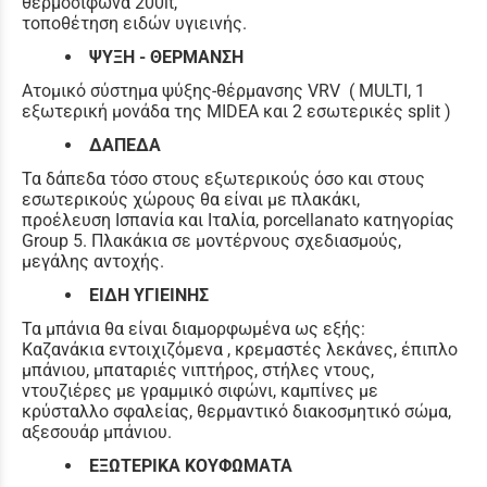
θερμοσίφωνα 200lt,
τοποθέτηση ειδών υγιεινής.
ΨΥΞΗ - ΘΕΡΜΑΝΣΗ
Ατομικό σύστημα ψύξης-θέρμανσης VRV ( MULTI, 1
εξωτερική μονάδα της MIDEA και 2 εσωτερικές split )
ΔΑΠΕΔΑ
Τα δάπεδα τόσο στους εξωτερικούς όσο και στους
εσωτερικούς χώρους θα είναι με πλακάκι,
προέλευση Ισπανία και Ιταλία, porcellanato κατηγορίας
Group 5. Πλακάκια σε μοντέρνους σχεδιασμούς,
μεγάλης αντοχής.
ΕΙΔΗ ΥΓΙΕΙΝΗΣ
Τα μπάνια θα είναι διαμορφωμένα ως εξής:
Καζανάκια εντοιχιζόμενα , κρεμαστές λεκάνες, έπιπλο
μπάνιου, μπαταριές νιπτήρος, στήλες ντους,
ντουζιέρες με γραμμικό σιφώνι, καμπίνες με
κρύσταλλο σφαλείας, θερμαντικό διακοσμητικό σώμα,
αξεσουάρ μπάνιου.
ΕΞΩΤΕΡΙΚΑ ΚΟΥΦΩΜΑΤΑ