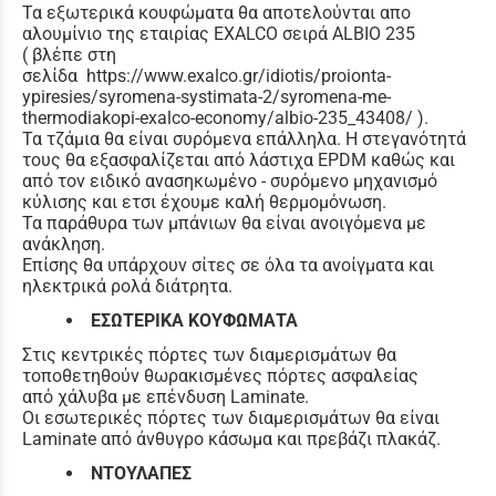
Τα εξωτερικά κουφώματα θα αποτελούνται απο
αλουμίνιο της εταιρίας EXALCO σειρά ALBIO 235
( βλέπε στη
σελίδα https://www.exalco.gr/idiotis/proionta-
ypiresies/syromena-systimata-2/syromena-me-
thermodiakopi-exalco-economy/albio-235_43408/ ).
Τα τζάμια θα είναι συρόμενα επάλληλα. Η στεγανότητά
τους θα εξασφαλίζεται από λάστιχα EPDM καθώς και
από τον ειδικό ανασηκωμένο - συρόμενο μηχανισμό
κύλισης και ετσι έχουμε καλή θερμομόνωση.
Τα παράθυρα των μπάνιων θα είναι ανοιγόμενα με
ανάκληση.
Επίσης θα υπάρχουν σίτες σε όλα τα ανοίγματα και
ηλεκτρικά ρολά διάτρητα.
ΕΣΩΤΕΡΙΚΑ ΚΟΥΦΩΜΑΤΑ
Στις κεντρικές πόρτες των διαμερισμάτων θα
τοποθετηθούν θωρακισμένες πόρτες ασφαλείας
από χάλυβα με επένδυση Laminate.
Οι εσωτερικές πόρτες των διαμερισμάτων θα είναι
Laminate από άνθυγρο κάσωμα και πρεβάζι πλακάζ.
ΝΤΟΥΛΑΠΕΣ