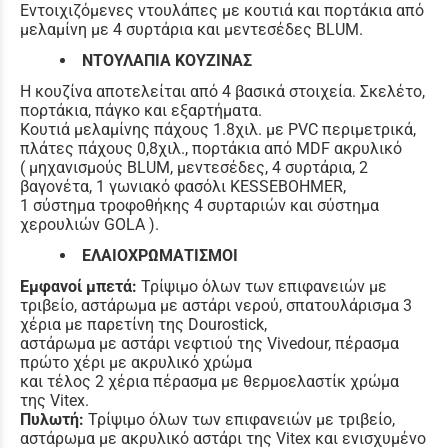
Εντοιχιζόμενες ντουλάπες με κουτιά και πορτάκια από
μελαμίνη με 4 συρτάρια και μεντεσέδες BLUM.
ΝΤΟΥΛΑΠΙΑ ΚΟΥΖΙΝΑΣ
Η κουζίνα αποτελείται από 4 βασικά στοιχεία. Σκελέτο,
πορτάκια, πάγκο και εξαρτήματα.
Κουτιά μελαμίνης πάχους 1.8χιλ. με PVC περιμετρικά,
πλάτες πάχους 0,8χιλ., πορτάκια από MDF ακρυλικό
( μηχανισμούς BLUM, μεντεσέδες, 4 συρτάρια, 2
βαγονέτα, 1 γωνιακό φασόλι KESSEBOHMER,
1 σύστημα τροφοθήκης 4 συρταριών και σύστημα
χερουλιών GOLA ).
ΕΛΑΙΟΧΡΩΜΑΤΙΣΜΟΙ
Εμφανοί μπετά:
Τρίψιμο όλων των επιφανειών με
τριβείο, αστάρωμα με αστάρι νερού, σπατουλάρισμα 3
χέρια με παρετίνη της Dourostick,
αστάρωμα με αστάρι νεφτιού της Vivedour, πέρασμα
πρώτο χέρι με ακρυλικό χρώμα
και τέλος 2 χέρια πέρασμα με θερμοελαστίκ χρώμα
της Vitex.
Πυλωτή:
Τρίψιμο όλων των επιφανειών με τριβείο,
αστάρωμα με ακρυλικό αστάρι της Vitex και ενισχυμένο