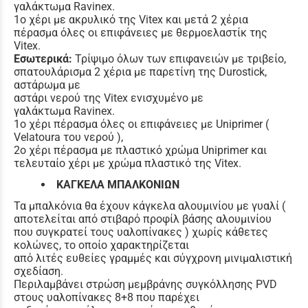
γαλάκτωμα Ravinex.
1o χέρι με ακρυλικό της Vitex και μετά 2 χέρια
πέρασμα όλες οι επιφάνειες με θερμοελαστίκ της
Vitex.
Εσωτερικά:
Τρίψιμο όλων των επιφανειών με τριβείο,
σπατουλάρισμα 2 χέρια με παρετίνη της Durostick,
αστάρωμα με
αστάρι νερού της Vitex ενισχυμένο με
γαλάκτωμα Ravinex.
1ο χέρι πέρασμα όλες οι επιφάνειες με Uniprimer (
Velatoura του νερού ),
2ο χέρι πέρασμα με πλαστικό χρώμα Uniprimer και
τελευταίο χέρι με χρώμα πλαστικό της Vitex.
ΚΑΓΚΕΛΑ ΜΠΑΛΚΟΝΙΩΝ
Τα μπαλκόνια θα έχουν κάγκελα αλουμινίου με γυαλί (
αποτελείται από στιβαρό προφίλ βάσης αλουμινίου
που συγκρατεί τους υαλοπίνακες ) χωρίς κάθετες
κολώνες, το οποίο χαρακτηρίζεται
από λιτές ευθείες γραμμές και σύγχρονη μινιμαλιστική
σχεδίαση.
Περιλαμβάνει στρώση μεμβράνης συγκόλλησης PVD
στους υαλοπίνακες 8+8 που παρέχει