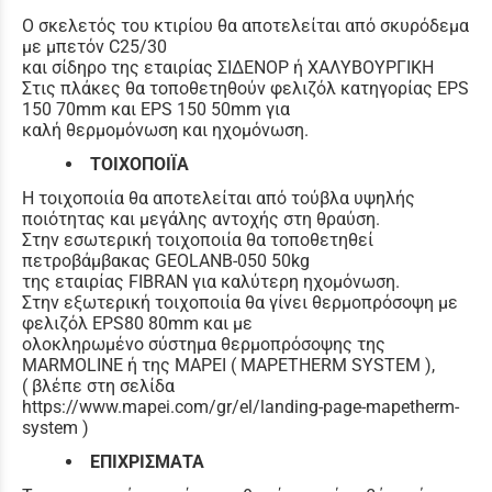
Ο σκελετός του κτιρίου θα αποτελείται από σκυρόδεμα
με μπετόν C25/30
και σίδηρο της εταιρίας ΣΙΔΕΝΟΡ ή ΧΑΛΥΒΟΥΡΓΙΚΗ
Στις πλάκες θα τοποθετηθούν φελιζόλ κατηγορίας EPS
150 70mm και EPS 150 50mm για
καλή θερμομόνωση και ηχομόνωση.
ΤΟΙΧΟΠΟΙΪΑ
Η τοιχοποιία θα αποτελείται από τούβλα υψηλής
ποιότητας και μεγάλης αντοχής στη θραύση.
Στην εσωτερική τοιχοποιία θα τοποθετηθεί
πετροβάμβακας GEOLANB-050 50kg
της εταιρίας FIBRAN για καλύτερη ηχομόνωση.
Στην εξωτερική τοιχοποιία θα γίνει θερμοπρόσοψη με
φελιζόλ EPS80 80mm και με
ολοκληρωμένο σύστημα θερμοπρόσοψης της
MARMOLINE ή της MAPEI ( MAPETHERM SYSTEM ),
( βλέπε στη σελίδα
https://www.mapei.com/gr/el/landing-page-mapetherm-
system )
ΕΠΙΧΡΙΣΜΑΤΑ