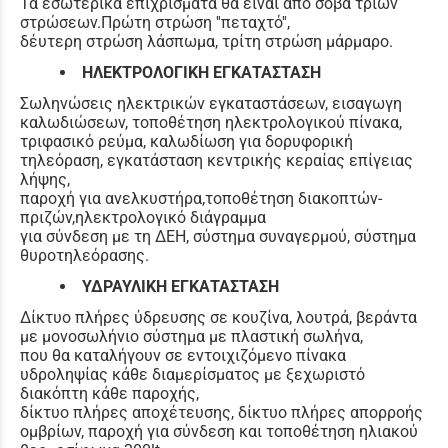
Τα εσωτερικά επιχρίσματα θα είναι από σοβά τριών
στρώσεων.Πρώτη στρώση ''πεταχτό'',
δέυτερη στρώση λάσπωμα, τρίτη στρώση μάρμαρο.
ΗΛΕΚΤΡΟΛΟΓΙΚΗ ΕΓΚΑΤΑΣΤΑΣΗ
Σωληνώσεις ηλεκτρικών εγκαταστάσεων, εισαγωγη
καλωδιώσεων, τοποθέτηση ηλεκτρολογικού πίνακα,
τριφασικό ρεύμα, καλωδίωση για δορυφορική
τηλεόραση, εγκατάσταση κεντρικής κεραίας επίγειας
λήψης,
παροχή για ανελκυστήρα,τοποθέτηση διακοπτών-
πριζών,ηλεκτρολογικό διάγραμμα
για σύνδεση με τη ΔΕΗ, σύστημα συναγερμού, σύστημα
θυροτηλεόρασης.
ΥΔΡΑΥΛΙΚΗ ΕΓΚΑΤΑΣΤΑΣΗ
Δίκτυο πλήρες ύδρευσης σε κουζίνα, λουτρά, βεράντα
με μονοσωλήνιο σύστημα με πλαστική σωλήνα,
που θα καταλήγουν σε εντοιχιζόμενο πίνακα
υδροληψίας κάθε διαμερίσματος με ξεχωριστό
διακόπτη κάθε παροχής,
δίκτυο πλήρες αποχέτευσης, δίκτυο πλήρες απορροής
ομβρίων, παροχή για σύνδεση και τοποθέτηση ηλιακού