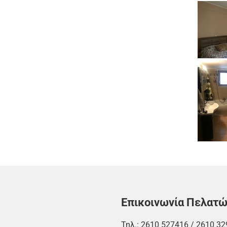
Επικοινωνία Πελατ
Τηλ.:
2610 527416
/
2610 32