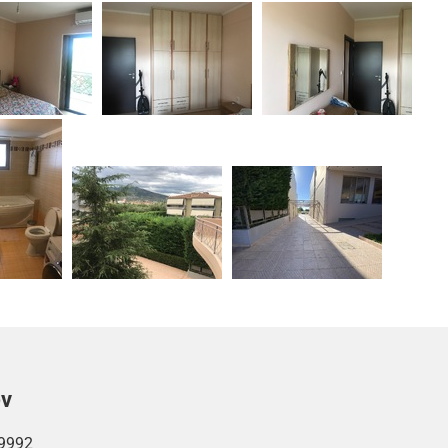
ών
9992