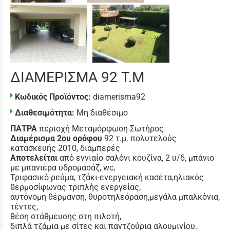
ΔΙΑΜΕΡΙΣΜΑ 92 Τ.Μ
Κωδικός Προϊόντος:
diamerisma92
Διαθεσιμότητα:
Μη διαθέσιμο
ΠΑΤΡΑ
περιοχή Μεταμόρφωση Σωτήρος
Διαμέρισμα 2ου ορόφου
92 τ.μ. πολυτελούς
κατασκευής 2010, διαμπερές
Αποτελείται
από εννιαίο σαλόνι κουζίνα, 2 υ/δ, μπάνιο
με μπανιέρα υδρομασάζ, wc,
Τριφασικό ρεύμα, τζάκι-ενεργειακή κασέτα,ηλιακός
θερμοσίφωνας τριπλής ενεργείας,
αυτόνομη θέρμανση, θυροτηλεόραση,μεγάλα μπαλκόνια,
τέντες,
θέση στάθμευσης στη πιλοτή,
διπλά τζάμια με σίτες και παντζούρια αλουμινίου.